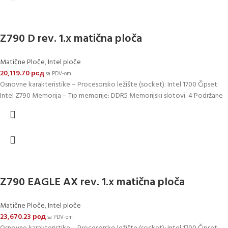
Z790 D rev. 1.x matična ploča
Matične Ploče
,
Intel ploče
20,119.70
рсд
sa PDV-om
Osnovne karakteristike – Procesorsko ležište (socket): Intel 1700 Čipset:
Intel Z790 Memorija – Tip memorije: DDR5 Memorijski slotovi: 4 Podržane
Z790 EAGLE AX rev. 1.x matična ploča
Matične Ploče
,
Intel ploče
23,670.23
рсд
sa PDV-om