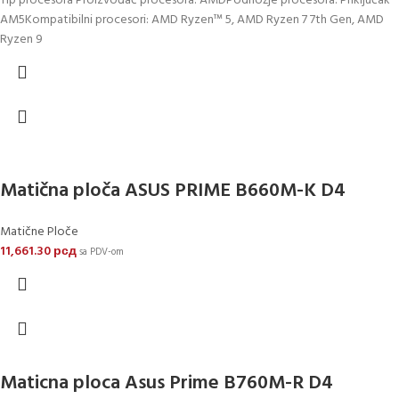
Tip procesora Proizvođač procesora: AMDPodnožje procesora: Priključak
AM5Kompatibilni procesori: AMD Ryzen™ 5, AMD Ryzen 7 7th Gen, AMD
Ryzen 9
Matična ploča ASUS PRIME B660M-K D4
Matične Ploče
11,661.30
рсд
sa PDV-om
Maticna ploca Asus Prime B760M-R D4