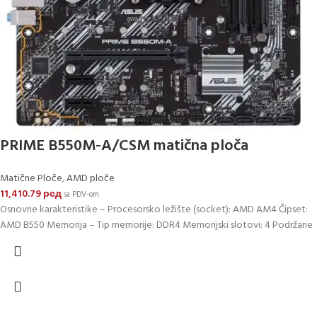
PRIME B550M-A/CSM matična ploča
Matične Ploče
,
AMD ploče
11,410.79
рсд
sa PDV-om
Osnovne karakteristike – Procesorsko ležište (socket): AMD AM4 Čipset:
AMD B550 Memorija – Tip memorije: DDR4 Memorijski slotovi: 4 Podržane