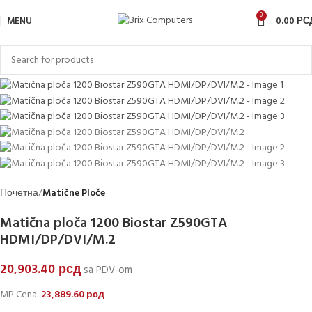
0
SOLD OUT
MENU
0.00
РС
Почетна
Matične Ploče
Matična ploča 1200 Biostar Z590GTA
HDMI/DP/DVI/M.2
20,903.40
рсд
sa PDV-om
MP Cena:
23,889.60
рсд