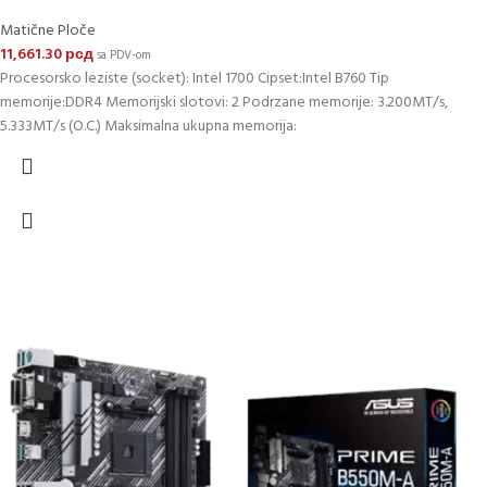
Matične Ploče
11,661.30
рсд
sa PDV-om
Procesorsko leziste (socket): Intel 1700 Cipset:Intel B760 Tip
memorije:DDR4 Memorijski slotovi: 2 Podrzane memorije: 3.200MT/s,
5.333MT/s (O.C.) Maksimalna ukupna memorija: