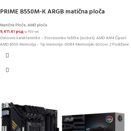
PRIME B550M-K ARGB matična ploča
Matične Ploče
,
AMD ploče
9,411.41
рсд
sa PDV-om
Osnovne karakteristike – Procesorsko ležište (socket): AMD AM4 Čipset:
AMD B550 Memorija – Tip memorije: DDR4 Memorijski slotovi: 2 Podržane