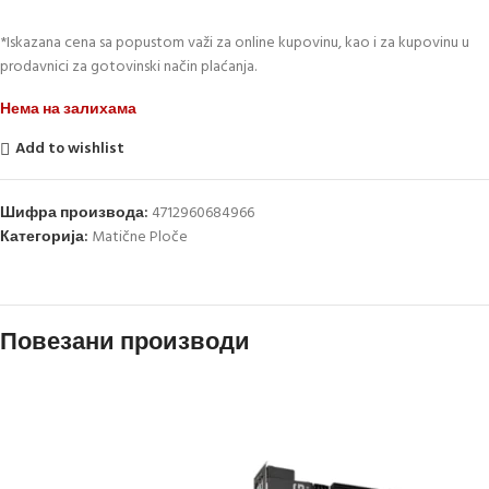
*Iskazana cena sa popustom važi za online kupovinu, kao i za kupovinu u
prodavnici za gotovinski način plaćanja.
Нема на залихама
Add to wishlist
Шифра производа:
4712960684966
Категорија:
Matične Ploče
Повезани производи