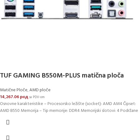
TUF GAMING B550M-PLUS matična ploča
Matične Ploče
,
AMD ploče
14,267.06
рсд
sa PDV-om
Osnovne karakteristike – Procesorsko ležište (socket): AMD AM4 Čipset:
AMD B550 Memorija – Tip memorije: DDR4 Memorijski slotovi: 4 Podržane