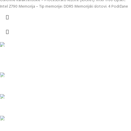
Osnovne karakteristike – Procesorsko ležište (socket): Intel 1700 Čipset:
Intel Z790 Memorija – Tip memorije: DDR5 Memorijski slotovi: 4 Podržane
DOSTAVA
Pakete šaljemo PostExpress-om. Dostava je besplatna za
porudžbine veće od 15.000 rsd uz obavezno avansno plaćanje
ODLOŽENO PLAĆANJE
Čekovima do 6 rata, kao i kreditnim karticama
PLAĆANJE KARTICAMA
U maloprodajnom objektu
24/7 PODRŠKA
Brinemo o vašim mašinama