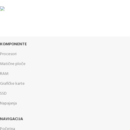
GARANCIJA
Garancija i fiskalni račun za sve
KOMPONENTE
Procesori
Matične ploče
RAM
Grafičke karte
SSD
Napajanja
NAVIGACIJA
Početna