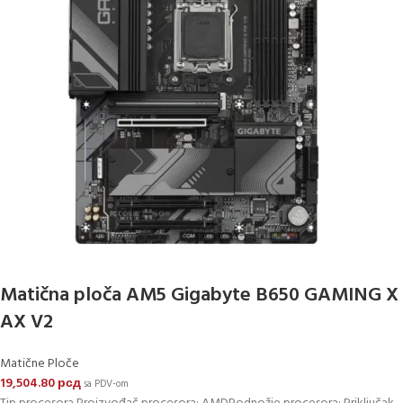
Matična ploča AM5 Gigabyte B650 GAMING X
AX V2
Matične Ploče
19,504.80
рсд
sa PDV-om