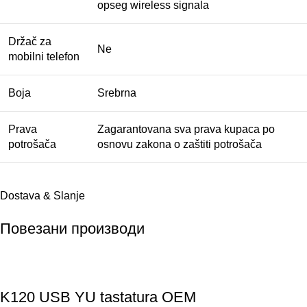
opseg wireless signala
Držač za
Ne
mobilni telefon
Boja
Srebrna
Prava
Zagarantovana sva prava kupaca po
potrošača
osnovu zakona o zaštiti potrošača
Dostava & Slanje
Повезани производи
K120 USB YU tastatura OEM