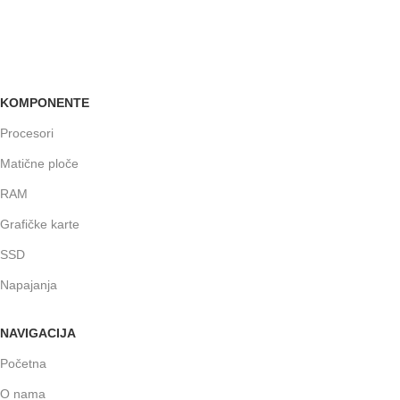
GARANCIJA
Garancija i fiskalni račun za sve
KOMPONENTE
Procesori
Matične ploče
RAM
Grafičke karte
SSD
Napajanja
NAVIGACIJA
Početna
O nama