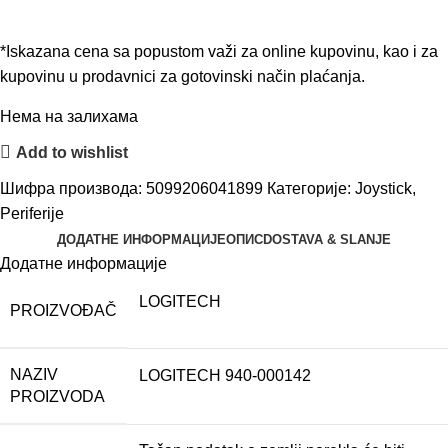
*Iskazana cena sa popustom važi za online kupovinu, kao i za
kupovinu u prodavnici za gotovinski način plaćanja.
Нема на залихама
Add to wishlist
Шифра производа:
5099206041899
Категорије:
Joystick
,
Periferije
ДОДАТНЕ ИНФОРМАЦИЈЕ
ОПИС
DOSTAVA & SLANJE
Додатне информације
LOGITECH
PROIZVOĐAČ
NAZIV
LOGITECH 940-000142
PROIZVODA