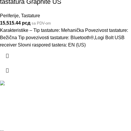
tastatura Graphite US
Periferije
,
Tastature
15,515.44
рсд
sa PDV-om
Karakteristike – Tip tastature: Mehanička Povezivost tastature:
Bežična Tip povezivosti tastature: Bluetooth®,Logi Bolt USB
receiver Slovni raspored tastera: EN (US)
DOSTAVA
Pakete šaljemo PostExpress-om. Dostava je besplatna za
porudžbine veće od 15.000 rsd uz obavezno avansno plaćanje