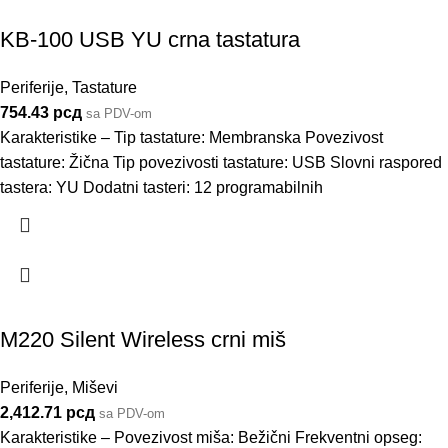
KB-100 USB YU crna tastatura
Periferije
,
Tastature
754.43
рсд
sa PDV-om
Karakteristike – Tip tastature: Membranska Povezivost
tastature: Žična Tip povezivosti tastature: USB Slovni raspored
tastera: YU Dodatni tasteri: 12 programabilnih
M220 Silent Wireless crni miš
Periferije
,
Miševi
2,412.71
рсд
sa PDV-om
Karakteristike – Povezivost miša: Bežični Frekventni opseg: