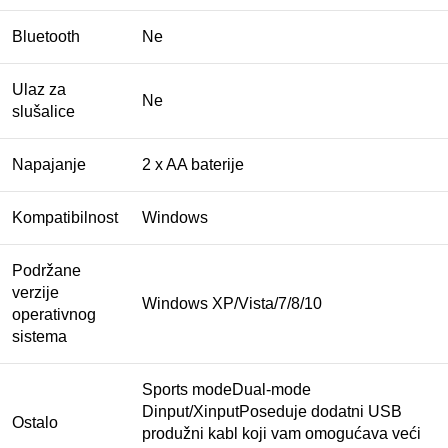
Bluetooth
Ne
Ulaz za
Ne
slušalice
Napajanje
2 x AA baterije
Kompatibilnost
Windows
Podržane
verzije
Windows XP/Vista/7/8/10
operativnog
sistema
Sports modeDual-mode
Dinput/XinputPoseduje dodatni USB
Ostalo
produžni kabl koji vam omogućava veći