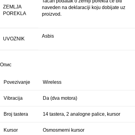
Tačan podatak o zemlji porekla će biti
ZEMLJA
naveden na deklaraciji koju dobijate uz
POREKLA
proizvod.
Asbis
UVOZNIK
Опис
Povezivanje
Wireless
Vibracija
Da (dva motora)
Broj tastera
14 tastera, 2 analogne palice, kursor
Kursor
Osmosmerni kursor