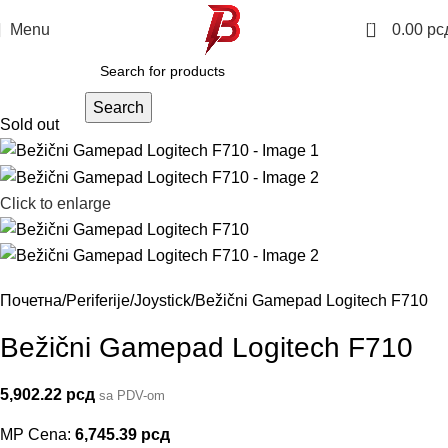
0
Menu
0.00
рс
Search
Sold out
Click to enlarge
Почетна
Periferije
Joystick
Bežični Gamepad Logitech F710
Bežični Gamepad Logitech F710
5,902.22
рсд
sa PDV-om
MP Cena:
6,745.39
рсд