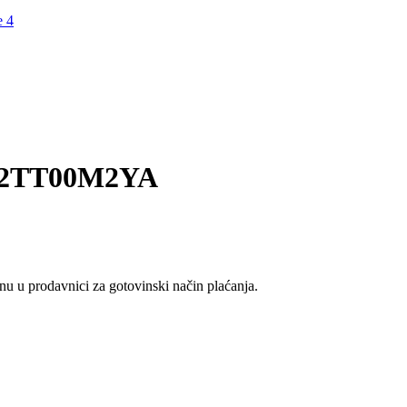
 82TT00M2YA
u u prodavnici za gotovinski način plaćanja.