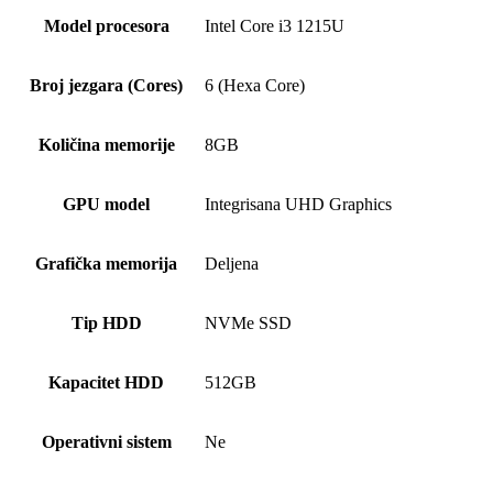
Model procesora
Intel Core i3 1215U
Broj jezgara (Cores)
6 (Hexa Core)
Količina memorije
8GB
GPU model
Integrisana UHD Graphics
Grafička memorija
Deljena
Tip HDD
NVMe SSD
Kapacitet HDD
512GB
Operativni sistem
Ne