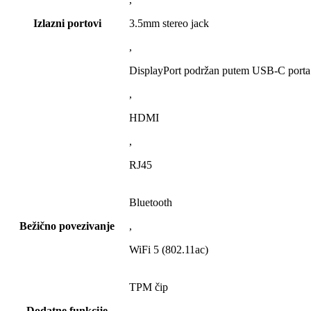
Izlazni portovi
3.5mm stereo jack
,
DisplayPort podržan putem USB-C porta
,
HDMI
,
RJ45
Bluetooth
Bežično povezivanje
,
WiFi 5 (802.11ac)
TPM čip
Dodatne funkcije
,