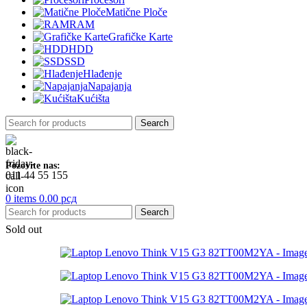
Matične Ploče
RAM
Grafičke Karte
HDD
SSD
Hlađenje
Napajanja
Kućišta
Search
Pozovite nas:
011 44 55 155
0
items
0.00
рсд
Search
Sold out