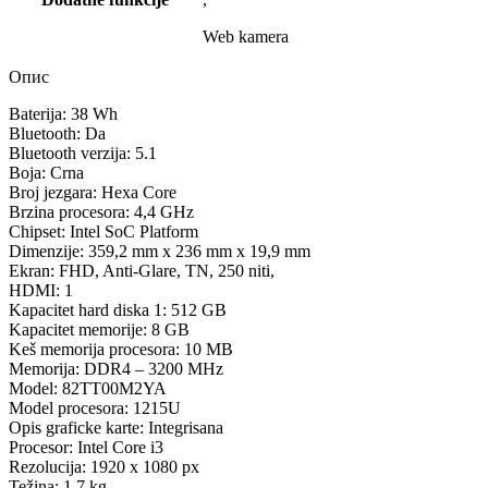
Web kamera
Опис
Baterija: 38 Wh
Bluetooth: Da
Bluetooth verzija: 5.1
Boja: Crna
Broj jezgara: Hexa Core
Brzina procesora: 4,4 GHz
Chipset: Intel SoC Platform
Dimenzije: 359,2 mm x 236 mm x 19,9 mm
Ekran: FHD, Anti-Glare, TN, 250 niti,
HDMI: 1
Kapacitet hard diska 1: 512 GB
Kapacitet memorije: 8 GB
Keš memorija procesora: 10 MB
Memorija: DDR4 – 3200 MHz
Model: 82TT00M2YA
Model procesora: 1215U
Opis graficke karte: Integrisana
Procesor: Intel Core i3
Rezolucija: 1920 x 1080 px
Težina: 1,7 kg