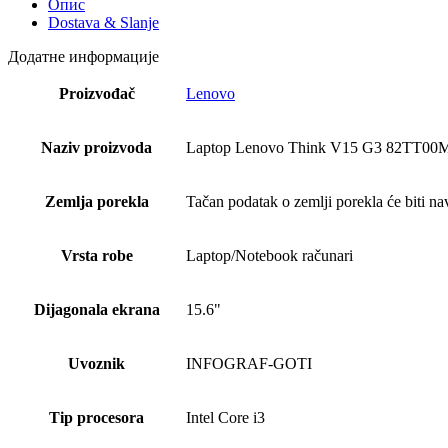
Опис
Dostava & Slanje
Додатне информације
Proizvođač
Lenovo
Naziv proizvoda
Laptop Lenovo Think V15 G3 82TT0
Zemlja porekla
Tačan podatak o zemlji porekla će biti na
Vrsta robe
Laptop/Notebook računari
Dijagonala ekrana
15.6"
Uvoznik
INFOGRAF-GOTI
Tip procesora
Intel Core i3