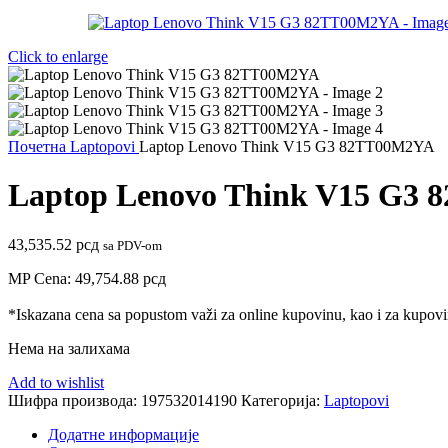
Click to enlarge
Почетна
Laptopovi
Laptop Lenovo Think V15 G3 82TT00M2YA
Laptop Lenovo Think V15 G3
43,535.52
рсд
sa PDV-om
MP Cena:
49,754.88
рсд
*Iskazana cena sa popustom važi za online kupovinu, kao i za kupovin
Нема на залихама
Add to wishlist
Шифра производа:
197532014190
Категорија:
Laptopovi
Додатне информације