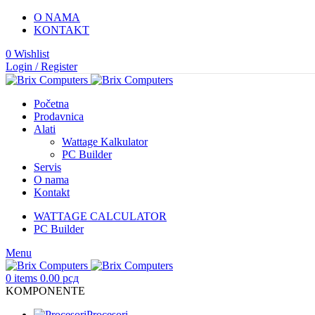
O NAMA
KONTAKT
0
Wishlist
Login / Register
Početna
Prodavnica
Alati
Wattage Kalkulator
PC Builder
Servis
O nama
Kontakt
WATTAGE CALCULATOR
PC Builder
Menu
0
items
0.00
рсд
KOMPONENTE
Procesori