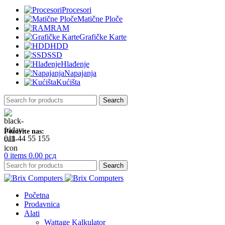
Procesori
Matične Ploče
RAM
Grafičke Karte
HDD
SSD
Hlađenje
Napajanja
Kućišta
Search
Pozovite nas:
011 44 55 155
0
items
0.00
рсд
Search
Početna
Prodavnica
Alati
Wattage Kalkulator