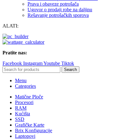
Prava i obaveze potrošača
Ugovor o prodaji robe na daljinu
Rešavanje potrošačkih sporova
ALATI:
Pratite nas:
Facebook
Instagram
Youtube
Tiktok
Search
Menu
Categories
Matične Ploče
Procesori
RAM
Kućišta
SSD
Grafičke Karte
Brix Konfiguracije
Laptopovi