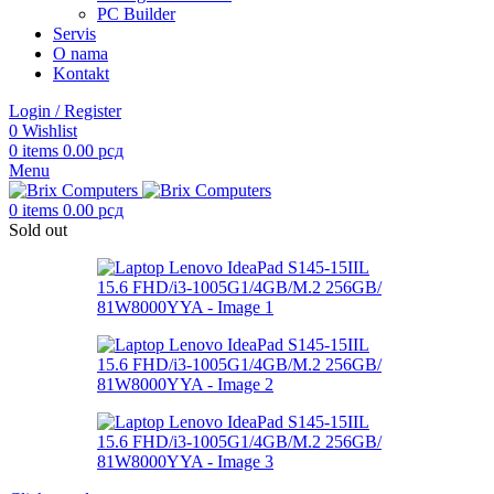
PC Builder
Servis
O nama
Kontakt
Login / Register
0
Wishlist
0
items
0.00
рсд
Menu
0
items
0.00
рсд
Sold out