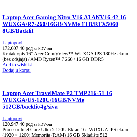
Laptop Acer Gaming Nitro V16 AI ANV16-42 16
WUXGA/R7-260/16GB/NVMe 1TB/RTX5060
8GB/Backlit
Laptopovi
172,607.40
рсд
sa PDV-om
Kratak opis 16″ Acer ComfyView™ WUXGA IPS 180Hz ekran
(bez odsjaja) / AMD Ryzen™ 7 260 / 16 GB DDR5
Add to wishlist
Dodaj u korpu
Laptop Acer TravelMate P2 TMP216-51 16
WUXGA/U5-120U/16GB/NVMe
512GB/backlit/4g/siva
Laptopovi
120,947.40
рсд
sa PDV-om
Procesor Intel Core Ultra 5 120U Ekran 16″ WUXGA IPS ekran
(1920 × 1200) Memorija (RAM) 16 GB Skladište 512