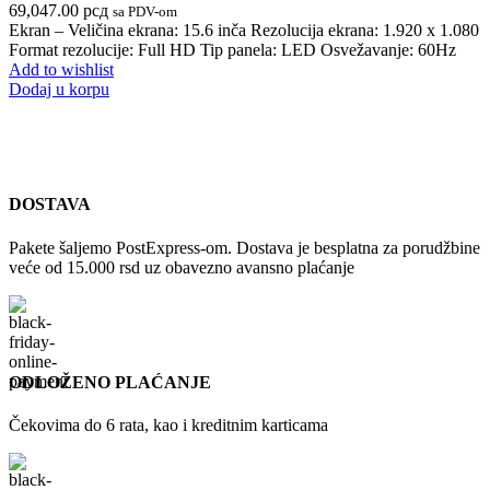
69,047.00
рсд
sa PDV-om
Ekran – Veličina ekrana: 15.6 inča Rezolucija ekrana: 1.920 x 1.080
Format rezolucije: Full HD Tip panela: LED Osvežavanje: 60Hz
Add to wishlist
Dodaj u korpu
DOSTAVA
Pakete šaljemo PostExpress-om. Dostava je besplatna za porudžbine
veće od 15.000 rsd uz obavezno avansno plaćanje
ODLOŽENO PLAĆANJE
Čekovima do 6 rata, kao i kreditnim karticama