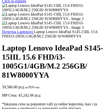
Click to enlarge
Почетна
Laptopovi
Laptop Lenovo IdeaPad S145-15IIL 15.6
FHD/i3-1005G1/4GB/M.2 256GB/ 81W8000YYA
Laptop Lenovo IdeaPad S145-
15IIL 15.6 FHD/i3-
1005G1/4GB/M.2 256GB/
81W8000YYA
39,586.80
рсд
sa PDV-om
MP Cena:
45,242.06
рсд
*Iskazana cena sa popustom važi za online kupovinu, kao i za
kupovinu u prodavnici za gotovinski način plaćanja.