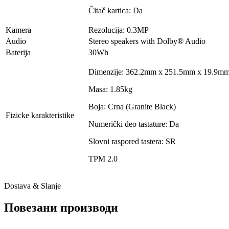
Čitač kartica: Da
Kamera
Rezolucija: 0.3MP
Audio
Stereo speakers with Dolby® Audio
Baterija
30Wh
Dimenzije: 362.2mm x 251.5mm x 19.9m
Masa: 1.85kg
Boja: Crna (Granite Black)
Fizicke karakteristike
Numerički deo tastature: Da
Slovni raspored tastera: SR
TPM 2.0
Dostava & Slanje
Повезани производи