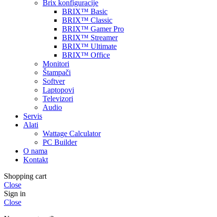
Brix konfiguracije
BRIX™ Basic
BRIX™ Classic
BRIX™ Gamer Pro
BRIX™ Streamer
BRIX™ Ultimate
BRIX™ Office
Monitori
Štampači
Softver
Laptopovi
Televizori
Audio
Servis
Alati
Wattage Calculator
PC Builder
O nama
Kontakt
Shopping cart
Close
Sign in
Close