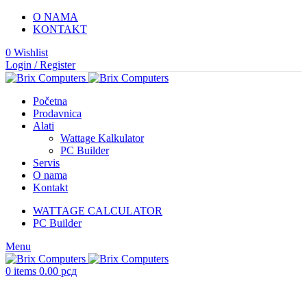
O NAMA
KONTAKT
0
Wishlist
Login / Register
Početna
Prodavnica
Alati
Wattage Kalkulator
PC Builder
Servis
O nama
Kontakt
WATTAGE CALCULATOR
PC Builder
Menu
0
items
0.00
рсд
KOMPONENTE