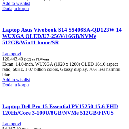
Add to wishlist
Dodaj u korpu
Laptop Asus Vivobook S14 S5406SA-QD123W 14
WUXGA OLED/U7-256V/16GB/NVMe
512GB/Win11 home/SR
Laptopovi
120,443.40
рсд
sa PDV-om
Ekran 14.0-inch, WUXGA (1920 x 1200) OLED 16:10 aspect
ratio, 60Hz, 1.07 billion colors, Glossy display, 70% less harmful
blue
Add to wishlist
Dodaj u korpu
Laptop Dell Pro 15 Essential PV15250 15.6 FHD
120Hz/Core 3-100U/8GB/NVMe 512GB/FP/US
Laptopovi
54,167.40
рсд