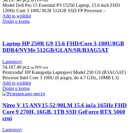
sa PDV-om
Model Dell Pro 15 Essential PV15250 Laptop, 15.6 inch FHD
120Hz Core 3 100U 8GB 512GB SSD FP Processor –
Add to wishlist
Dodaj u korpu
Laptop HP 250R G9 15.6 FHD/Core 3-100U/8GB
DDR4/NVMe 512GB/GLAN/SR/B3AG5AT
Laptopovi
54,167.40
рсд
sa PDV-om
Proizvođač HP Kategorija Laptopovi Model 250 G9 (B3AG5AT)
Procesor Intel Core 3 100U (6 jezgra, do 4.7 GHz, 10MB L3)
Add to wishlist
Dodaj u korpu
Nitro V 15 ANV15-52-90LM 15.6 inča 165Hz FHD
Core 9 270H, 16GB, 1TB SSD GeForce RTX 5060
crni
Laptopovi