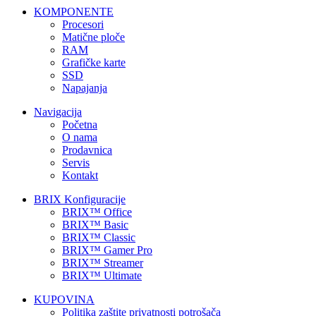
KOMPONENTE
Procesori
Matične ploče
RAM
Grafičke karte
SSD
Napajanja
Navigacija
Početna
O nama
Prodavnica
Servis
Kontakt
BRIX Konfiguracije
BRIX™ Office
BRIX™ Basic
BRIX™ Classic
BRIX™ Gamer Pro
BRIX™ Streamer
BRIX™ Ultimate
KUPOVINA
Politika zaštite privatnosti potrošača