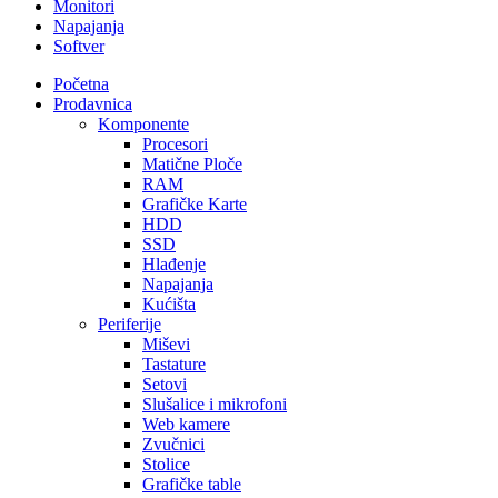
Monitori
Napajanja
Softver
Početna
Prodavnica
Komponente
Procesori
Matične Ploče
RAM
Grafičke Karte
HDD
SSD
Hlađenje
Napajanja
Kućišta
Periferije
Miševi
Tastature
Setovi
Slušalice i mikrofoni
Web kamere
Zvučnici
Stolice
Grafičke table