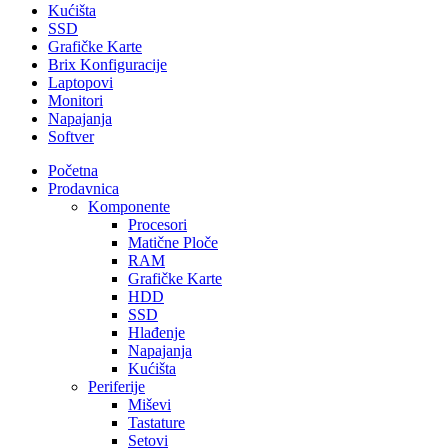
Kućišta
SSD
Grafičke Karte
Brix Konfiguracije
Laptopovi
Monitori
Napajanja
Softver
Početna
Prodavnica
Komponente
Procesori
Matične Ploče
RAM
Grafičke Karte
HDD
SSD
Hlađenje
Napajanja
Kućišta
Periferije
Miševi
Tastature
Setovi