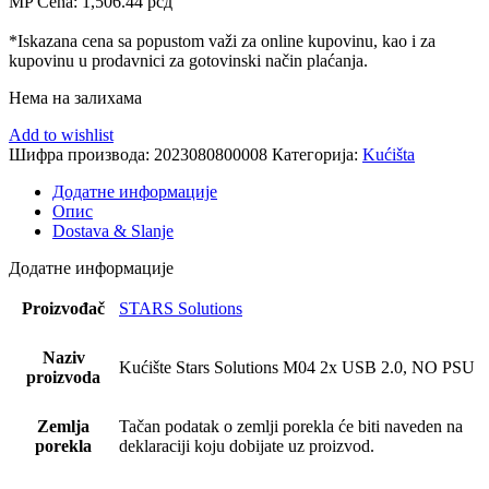
MP Cena:
1,506.44
рсд
*Iskazana cena sa popustom važi za online kupovinu, kao i za
kupovinu u prodavnici za gotovinski način plaćanja.
Нема на залихама
Add to wishlist
Шифра производа:
2023080800008
Категорија:
Kućišta
Додатне информације
Опис
Dostava & Slanje
Додатне информације
Proizvođač
STARS Solutions
Naziv
Kućište Stars Solutions M04 2x USB 2.0, NO PSU
proizvoda
Zemlja
Tačan podatak o zemlji porekla će biti naveden na
porekla
deklaraciji koju dobijate uz proizvod.