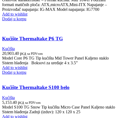
formati matičnih ploča: ATX,microATX,Mini-ITX Napajanje –
Proizvođač napajanja: IG-MAX Model napajanja: IG7700
Add to wishlist
Dodaj u korpu
Kućište Thermaltake P6 TG
Kućišta
20,903.40
рсд
sa PDV-om
Model Core P6 TG Tip kućišta Mid Tower Panel Kaljeno staklo
Sistem hlađenja Boksovi za uređaje 4 x 3.5”
Add to wishlist
Dodaj u korpu
Kućište Thermaltake S100 belo
Kućišta
5,153.40
рсд
sa PDV-om
Model S100 TG Snow Tip kućišta Micro Case Panel Kaljeno staklo
Sistem hlađenja Zadnji (izduv): 120 x 120 x 25
Add to wishlist