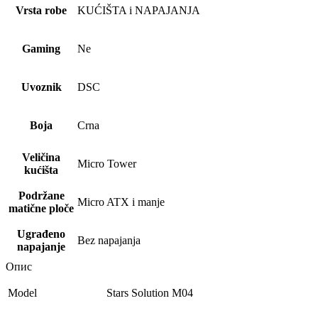
Vrsta robe
KUĆIŠTA i NAPAJANJA
Gaming
Ne
Uvoznik
DSC
Boja
Crna
Veličina
Micro Tower
kućišta
Podržane
Micro ATX i manje
matične ploče
Ugrađeno
Bez napajanja
napajanje
Опис
Model
Stars Solution M04