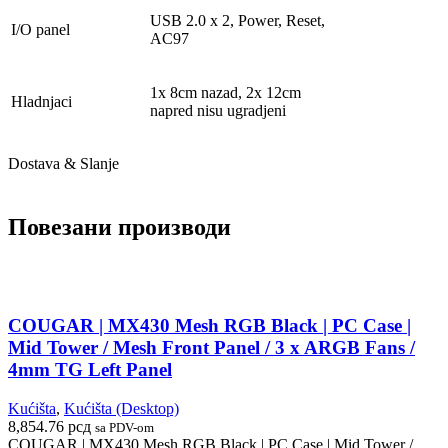
USB 2.0 x 2, Power, Reset,
I/O panel
AC97
1x 8cm nazad, 2x 12cm
Hladnjaci
napred nisu ugradjeni
Dostava & Slanje
Повезани производи
COUGAR | MX430 Mesh RGB Black | PC Case |
Mid Tower / Mesh Front Panel / 3 x ARGB Fans /
4mm TG Left Panel
Kućišta
,
Kućišta (Desktop)
8,854.76
рсд
sa PDV-om
COUGAR | MX430 Mesh RGB Black | PC Case | Mid Tower /