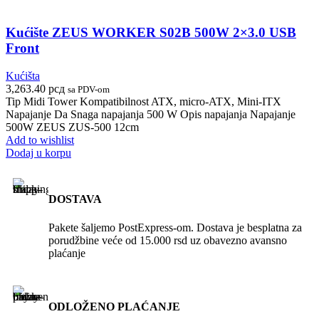
Kućište ZEUS WORKER S02B 500W 2×3.0 USB
Front
Kućišta
3,263.40
рсд
sa PDV-om
Tip Midi Tower Kompatibilnost ATX, micro-ATX, Mini-ITX
Napajanje Da Snaga napajanja 500 W Opis napajanja Napajanje
500W ZEUS ZUS-500 12cm
Add to wishlist
Dodaj u korpu
DOSTAVA
Pakete šaljemo PostExpress-om. Dostava je besplatna za
porudžbine veće od 15.000 rsd uz obavezno avansno
plaćanje
ODLOŽENO PLAĆANJE