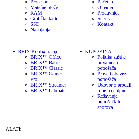
Procesori
Početna
Matične ploče
O nama
RAM
Prodavnica
Grafičke karte
Servis
SSD
Kontakt
Napajanja
BRIX Konfiguracije
KUPOVINA
BRIX™ Office
Politika zaštite
BRIX™ Basic
privatnosti
BRIX™ Classic
potrošača
BRIX™ Gamer
Prava i obaveze
Pro
potrošača
BRIX™ Streamer
Ugovor o prodaji
BRIX™ Ultimate
robe na daljinu
Rešavanje
potrošačkih
sporova
ALATI: