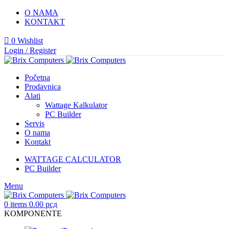
O NAMA
KONTAKT
0
Wishlist
Login / Register
Početna
Prodavnica
Alati
Wattage Kalkulator
PC Builder
Servis
O nama
Kontakt
WATTAGE CALCULATOR
PC Builder
Menu
0
items
0.00
рсд
KOMPONENTE