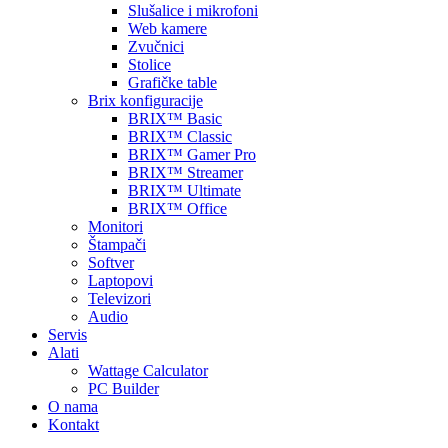
Slušalice i mikrofoni
Web kamere
Zvučnici
Stolice
Grafičke table
Brix konfiguracije
BRIX™ Basic
BRIX™ Classic
BRIX™ Gamer Pro
BRIX™ Streamer
BRIX™ Ultimate
BRIX™ Office
Monitori
Štampači
Softver
Laptopovi
Televizori
Audio
Servis
Alati
Wattage Calculator
PC Builder
O nama
Kontakt