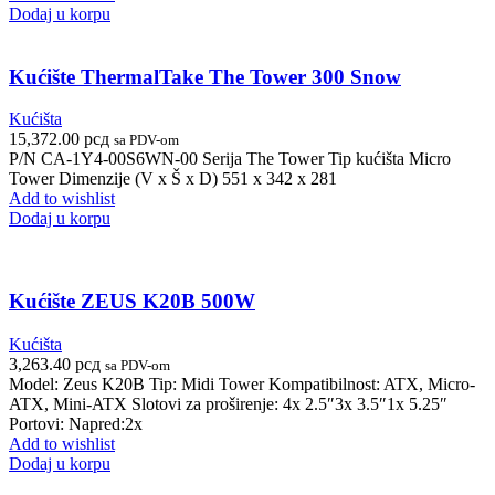
Dodaj u korpu
Kućište ThermalTake The Tower 300 Snow
Kućišta
15,372.00
рсд
sa PDV-om
P/N CA-1Y4-00S6WN-00 Serija The Tower Tip kućišta Micro
Tower Dimenzije (V x Š x D) 551 x 342 x 281
Add to wishlist
Dodaj u korpu
Kućište ZEUS K20B 500W
Kućišta
3,263.40
рсд
sa PDV-om
Model: Zeus K20B Tip: Midi Tower Kompatibilnost: ATX, Micro-
ATX, Mini-ATX Slotovi za proširenje: 4x 2.5″3x 3.5″1x 5.25″
Portovi: Napred:2x
Add to wishlist
Dodaj u korpu