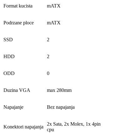
Format kucista
mATX
Podrzane ploce
mATX
SSD
2
HDD
2
ODD
0
Duzina VGA
max 280mm
Napajanje
Bez napajanja
2x Sata, 2x Molex, 1x 4pin
Konektori napajanja
cpu