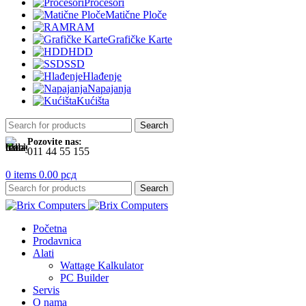
Procesori
Matične Ploče
RAM
Grafičke Karte
HDD
SSD
Hlađenje
Napajanja
Kućišta
Search
Pozovite nas:
011 44 55 155
0
items
0.00
рсд
Search
Početna
Prodavnica
Alati
Wattage Kalkulator
PC Builder
Servis
O nama