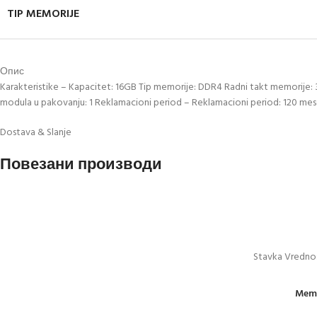
TIP MEMORIJE
Опис
Karakteristike – Kapacitet: 16GB Tip memorije: DDR4 Radni takt memorije: 
modula u pakovanju: 1 Reklamacioni period – Reklamacioni period: 120 mes
Dostava & Slanje
Повезани производи
Stavka Vrednos
Memo