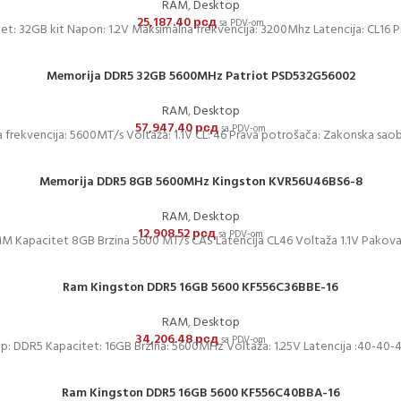
RAM
,
Desktop
25,187.40
рсд
sa PDV-om
et: 32GB kit Napon: 1.2V Maksimalna frekvencija: 3200Mhz Latencija: CL16 
Memorija DDR5 32GB 5600MHz Patriot PSD532G56002
RAM
,
Desktop
57,947.40
рсд
sa PDV-om
 frekvencija: 5600MT/s Voltaža: 1.1V CL: 46 Prava potrošača: Zakonska sao
Memorija DDR5 8GB 5600MHz Kingston KVR56U46BS6-8
RAM
,
Desktop
12,908.52
рсд
sa PDV-om
M Kapacitet 8GB Brzina 5600 MT/s CAS Latencija CL46 Voltaža 1.1V Pakova
Ram Kingston DDR5 16GB 5600 KF556C36BBE-16
RAM
,
Desktop
34,206.48
рсд
sa PDV-om
ip: DDR5 Kapacitet: 16GB Brzina: 5600MHz Voltaža: 1.25V Latencija :40-40-
Ram Kingston DDR5 16GB 5600 KF556C40BBA-16