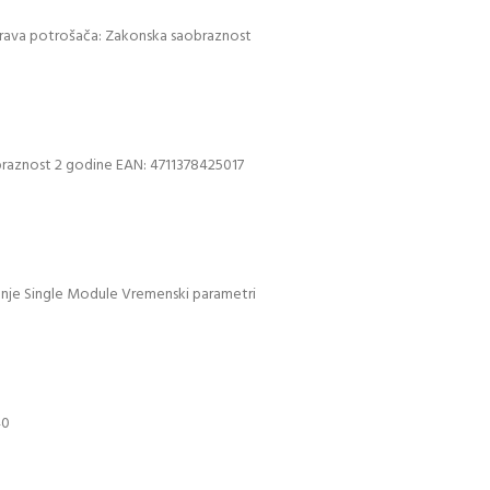
Prava potrošača: Zakonska saobraznost
braznost 2 godine EAN: 4711378425017
nje Single Module Vremenski parametri
40