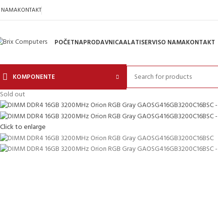
 NAMA
KONTAKT
POČETNA
PRODAVNICA
ALATI
SERVIS
O NAMA
KONTAKT
KOMPONENTE
Sold out
Click to enlarge