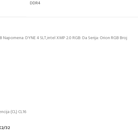
DDR4
88 Napomena: DYNE 4 SLT,intel XMP 2.0 RGB: Da Serija: Orion RGB Broj
ncija (CL) CL16
K2/32