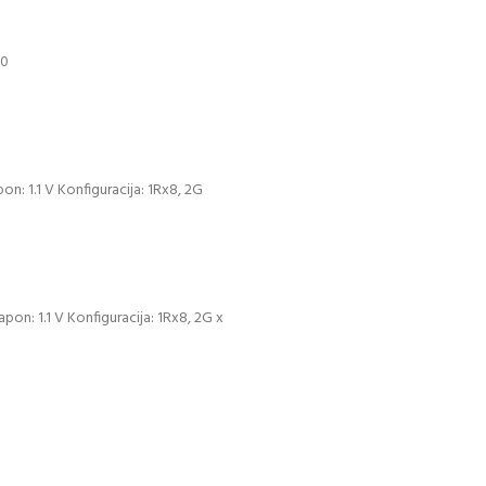
40
: 1.1 V Konfiguracija: 1Rx8, 2G
on: 1.1 V Konfiguracija: 1Rx8, 2G x
 obavezno avansno plaćanje
GARANCIJA