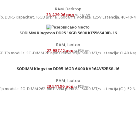
RAM
,
Desktop
33,429.06
рсд
sa PDV-om
ip: DDR5 Kapacitet: 16GB Brzina: 5600Mhz Voltaža: 1.25V Latencija: 40-40-
SODIMM Kingston DDR5 16GB 5600 KF556S40IB-16
RAM
,
Laptop
27,987.12
рсд
sa PDV-om
B Tip modula: SO-DIMM 262-pin Frekvencija: 5600 MT/s Latencija: CL40 Napon
SODIMM Kingston DDR5 16GB 6400 KVR64V52BS8-16
RAM
,
Laptop
29,541.96
рсд
sa PDV-om
p modula: SO-DIMM 262-pin Brzina prenosa: 6400 MT/s Latencija (CL): 52 Nap
DOSTAVA
stExpress-om. Dostava je besplatna za porudžbine veće od 15.000 rsd uz
JE KARTICAMA
24/7 PODRŠKA