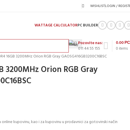
WISHLIST
LOGIN / REGIST
WATTAGE CALCULATOR
PC BUILDER
0.00
Р
Pozovite nas:
011 44 55 155
0
items
R4 16GB 3200MHz Orion RGB Gray GAOSG416GB3200C16BSC
 3200MHz Orion RGB Gray
0C16BSC
 online kupovinu, kao i za kupovinu u prodavnici za gotovinski način