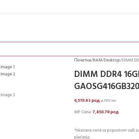
Почетна
RAM
Desktop
DIMM DD
DIMM DDR4 16GB
GAOSG416GB320
6,519.43
рсд
sa PDV-om
MP Cena:
7,450.78
рсд
*Iskazana cena sa popustom važi za
plaćanja.