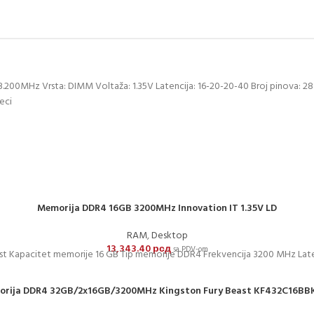
3.200MHz Vrsta: DIMM Voltaža: 1.35V Latencija: 16-20-20-40 Broj pinova: 2
eci
Memorija DDR4 16GB 3200MHz Innovation IT 1.35V LD
RAM
,
Desktop
13,343.40
рсд
sa PDV-om
t Kapacitet memorije 16 GB Tip memorije DDR4 Frekvencija 3200 MHz Late
rija DDR4 32GB/2x16GB/3200MHz Kingston Fury Beast KF432C16BB