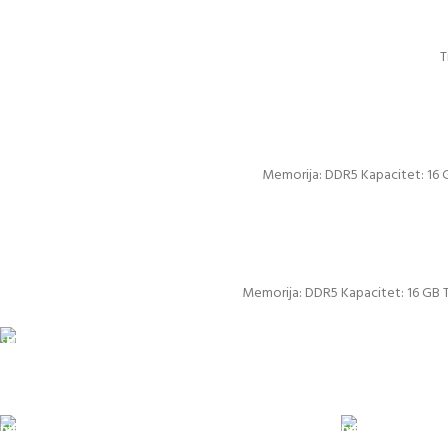
T
Memorija: DDR5 Kapacitet: 16 G
Memorija: DDR5 Kapacitet: 16 GB Ti
Pakete šaljemo Po
ODLOŽENO PLAĆANJE
PLAĆAN