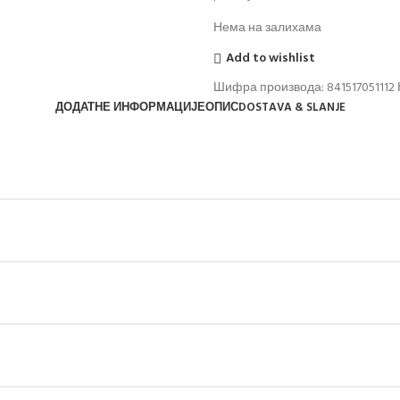
Нема на залихама
Add to wishlist
Шифра производа:
841517051112
ДОДАТНЕ ИНФОРМАЦИЈЕ
ОПИС
DOSTAVA & SLANJE