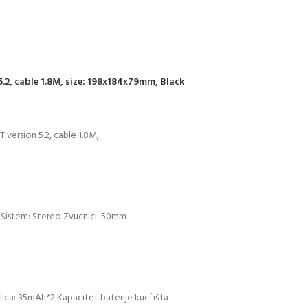
.2, cable 1.8M, size: 198x184x79mm, Black
version 5.2, cable 1.8M,
) Sistem: Stereo Zvucnici: 50mm
alica: 35mAh*2 Kapacitet baterije kuc´išta