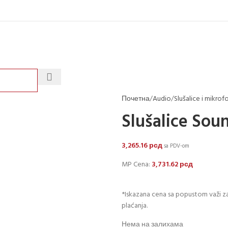
Почетна
Audio
Slušalice i mikrof
Slušalice So
3,265.16
рсд
sa PDV-om
MP Cena:
3,731.62
рсд
*Iskazana cena sa popustom važi za
plaćanja.
Нема на залихама