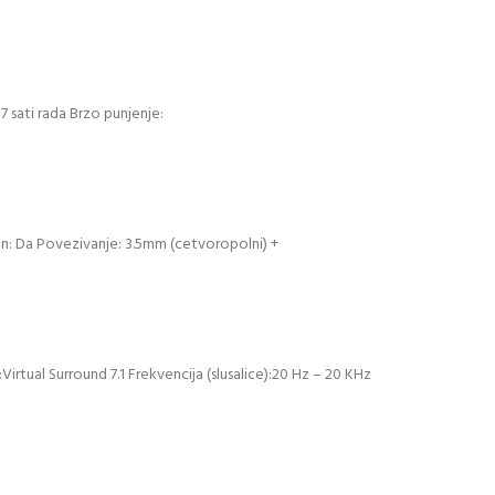
7 sati rada Brzo punjenje:
on: Da Povezivanje: 3.5mm (cetvoropolni) +
tual Surround 7.1 Frekvencija (slusalice):20 Hz – 20 KHz