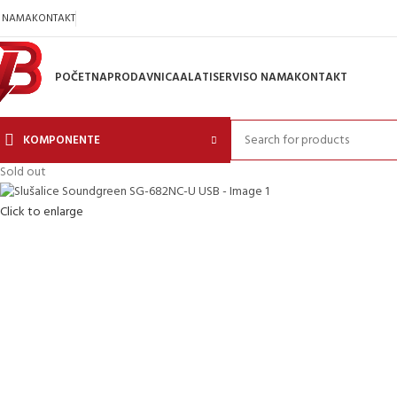
 NAMA
KONTAKT
POČETNA
PRODAVNICA
ALATI
SERVIS
O NAMA
KONTAKT
KOMPONENTE
Sold out
Click to enlarge