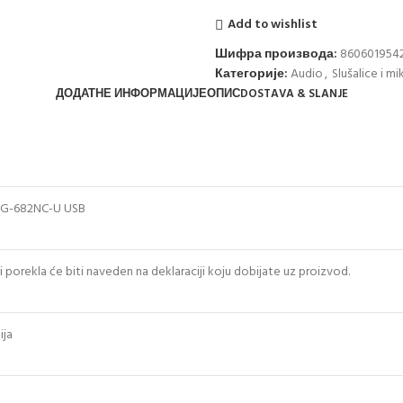
Add to wishlist
Шифра производа:
860601954
Категорије:
Audio
,
Slušalice i mi
ДОДАТНЕ ИНФОРМАЦИЈЕ
ОПИС
DOSTAVA & SLANJE
 SG-682NC-U USB
 porekla će biti naveden na deklaraciji koju dobijate uz proizvod.
ija