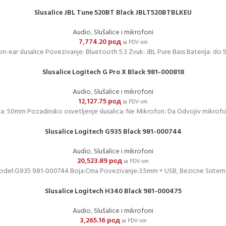
Slusalice JBL Tune 520BT Black JBLT520BTBLKEU
Audio
,
Slušalice i mikrofoni
7,774.20
рсд
sa PDV-om
 on-ear slusalice Povezivanje: Bluetooth 5.3 Zvuk: JBL Pure Bass Baterija: do 5
Slusalice Logitech G Pro X Black 981-000818
Audio
,
Slušalice i mikrofoni
12,127.75
рсд
sa PDV-om
nika: 50mm Pozadinsko osvetljenje slusalica: Ne Mikrofon: Da Odvojiv mikrof
Slusalice Logitech G935 Black 981-000744
Audio
,
Slušalice i mikrofoni
20,523.89
рсд
sa PDV-om
del:G935 981-000744 Boja:Crna Povezivanje:3.5mm + USB, Bezicne Sistem:Vir
Slusalice Logitech H340 Black 981-000475
Audio
,
Slušalice i mikrofoni
3,265.16
рсд
sa PDV-om