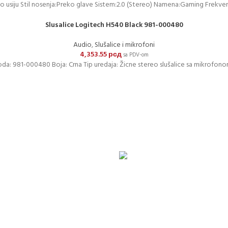
reko usiju Stil nosenja:Preko glave Sistem:2.0 (Stereo) Namena:Gaming Frekv
Slusalice Logitech H540 Black 981-000480
Audio
,
Slušalice i mikrofoni
4,353.55
рсд
sa PDV-om
da: 981-000480 Boja: Crna Tip uredaja: Žicne stereo slušalice sa mikrofon
DOSTAVA
press-om. Dostava je besplatna za porudžbine veće od 15.000 rsd uz oba
RTICAMA
24/7 PODRŠKA
 objektu
Brinemo o vašim mašinama