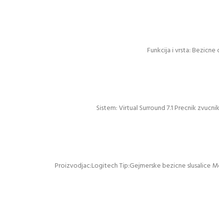
Funkcija i vrsta: Bezicne
Sistem: Virtual Surround 7.1 Precnik zvuc
Proizvodjac:Logitech Tip:Gejmerske bezicne slusalice Mo