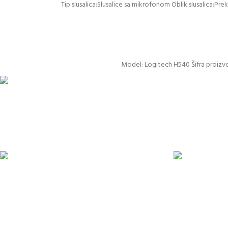
Tip slusalica:Slusalice sa mikrofonom Oblik slusalica:P
Model: Logitech H540 Šifra proizvo
Pakete šaljemo PostEx
ODLOŽENO PLAĆANJE
PLAĆANJE KA
Čekovima do 6 rata, kao i kreditnim karticama
U maloprodajnom