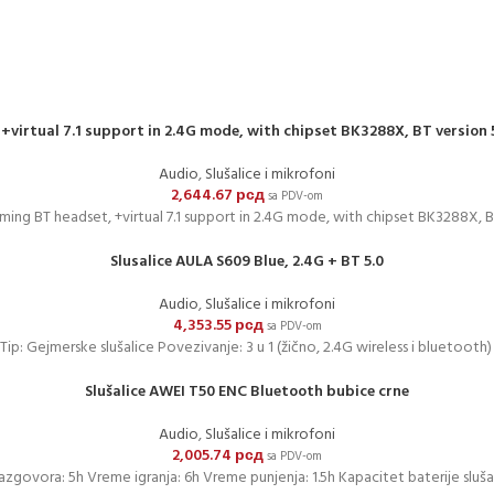
rtual 7.1 support in 2.4G mode, with chipset BK3288X, BT version 5
Audio
,
Slušalice i mikrofoni
2,644.67
рсд
sa PDV-om
g BT headset, +virtual 7.1 support in 2.4G mode, with chipset BK3288X, BT 
Slusalice AULA S609 Blue, 2.4G + BT 5.0
Audio
,
Slušalice i mikrofoni
4,353.55
рсд
sa PDV-om
ip: Gejmerske slušalice Povezivanje: 3 u 1 (žično, 2.4G wireless i bluetooth
Slušalice AWEI T50 ENC Bluetooth bubice crne
Audio
,
Slušalice i mikrofoni
2,005.74
рсд
sa PDV-om
zgovora: 5h Vreme igranja: 6h Vreme punjenja: 1.5h Kapacitet baterije sluš