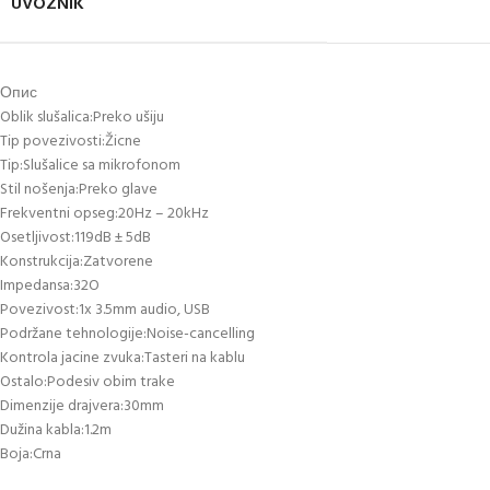
UVOZNIK
Опис
Oblik slušalica:Preko ušiju
Tip povezivosti:Žicne
Tip:Slušalice sa mikrofonom
Stil nošenja:Preko glave
Frekventni opseg:20Hz – 20kHz
Osetljivost:119dB ± 5dB
Konstrukcija:Zatvorene
Impedansa:32O
Povezivost:1x 3.5mm audio, USB
Podržane tehnologije:Noise-cancelling
Kontrola jacine zvuka:Tasteri na kablu
Ostalo:Podesiv obim trake
Dimenzije drajvera:30mm
Dužina kabla:1.2m
Boja:Crna