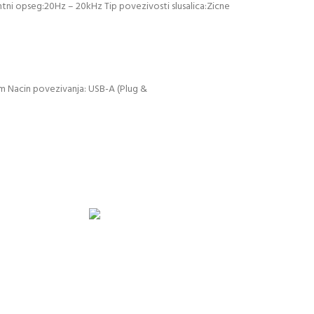
entni opseg:20Hz – 20kHz Tip povezivosti slusalica:Zicne
om Nacin povezivanja: USB-A (Plug &
vezno avansno plaćanje
GARANCIJA
Garancija i fiskalni račun za sve