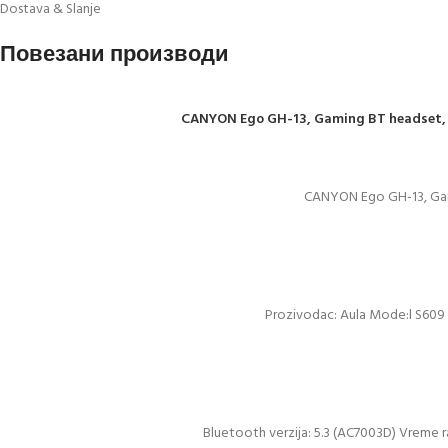
Dostava & Slanje
Повезани производи
CANYON Ego GH-13, Gaming BT headset, +vi
CANYON Ego GH-13, Gamin
Prozivodac: Aula Mode:l S609 T
Bluetooth verzija: 5.3 (AC7003D) Vreme ra