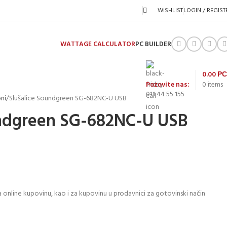
WISHLIST
LOGIN / REGIST
WATTAGE CALCULATOR
PC BUILDER
0.00
Р
Pozovite nas:
0
items
011 44 55 155
oni
Slušalice Soundgreen SG-682NC-U USB
undgreen SG-682NC-U USB
 online kupovinu, kao i za kupovinu u prodavnici za gotovinski način