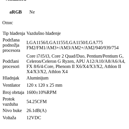
aRGB
Ne
Опис
Tip hlađenja
Vazdušno hlađenje
Podržana
LGA1156/LGA1155/LGA1150/LGA775
podnožja
FM2/FM1/AM3+/AM3/AM2+/AM2/940/939/754
procesora
Core i7/i5/i3, Core 2 Quad/Duo, Pentium/Pentium G,
Podržani
Celeron/Celeron G Ryzen, APU A12/A10/A8/A6/A4,
procesori
FX 8/6/4-Core, Phenom II X6/X4/X3/X2, Athlon II
X4/X3/X2, Athlon X4
Hladnjak
Aluminijum
Ventilator
120 x 120 x 25 mm
Broj obrtaja
1600±10%RPM
Protok
54.25CFM
vazduha
Nivo buke
26.1dB(A)
Voltaža
12VDC