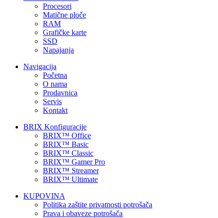
Procesori
Matične ploče
RAM
Grafičke karte
SSD
Napajanja
Navigacija
Početna
O nama
Prodavnica
Servis
Kontakt
BRIX Konfiguracije
BRIX™ Office
BRIX™ Basic
BRIX™ Classic
BRIX™ Gamer Pro
BRIX™ Streamer
BRIX™ Ultimate
KUPOVINA
Politika zaštite privatnosti potrošača
Prava i obaveze potrošača