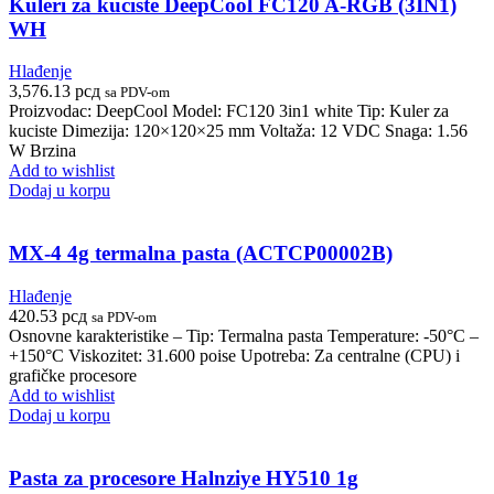
Kuleri za kuciste DeepCool FC120 A-RGB (3IN1)
WH
Hlađenje
3,576.13
рсд
sa PDV-om
Proizvodac: DeepCool Model: FC120 3in1 white Tip: Kuler za
kuciste Dimezija: 120×120×25 mm Voltaža: 12 VDC Snaga: 1.56
W Brzina
Add to wishlist
Dodaj u korpu
MX-4 4g termalna pasta (ACTCP00002B)
Hlađenje
420.53
рсд
sa PDV-om
Osnovne karakteristike – Tip: Termalna pasta Temperature: -50°C –
+150°C Viskozitet: 31.600 poise Upotreba: Za centralne (CPU) i
grafičke procesore
Add to wishlist
Dodaj u korpu
Pasta za procesore Halnziye HY510 1g