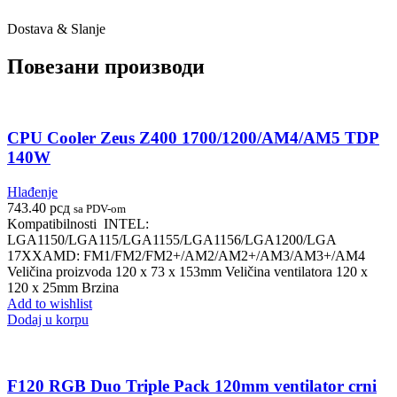
Dostava & Slanje
Повезани производи
CPU Cooler Zeus Z400 1700/1200/AM4/AM5 TDP
140W
Hlađenje
743.40
рсд
sa PDV-om
Kompatibilnosti INTEL:
LGA1150/LGA115/LGA1155/LGA1156/LGA1200/LGA
17XXAMD: FM1/FM2/FM2+/AM2/AM2+/AM3/AM3+/AM4
Veličina proizvoda 120 x 73 x 153mm Veličina ventilatora 120 x
120 x 25mm Brzina
Add to wishlist
Dodaj u korpu
F120 RGB Duo Triple Pack 120mm ventilator crni