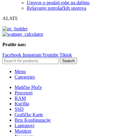
Ugovor o prodaji robe na daljinu
Rešavanje potrošačkih sporova
ALATI:
Pratite nas:
Facebook
Instagram
Youtube
Tiktok
Search
Menu
Categories
Matične Ploče
Procesori
RAM
Kućišta
SSD
Grafičke Karte
Brix Konfiguracije
Laptopovi
Monitori