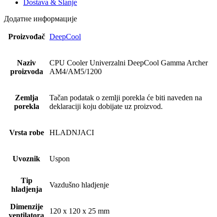
Dostava & Slanje
Додатне информације
Proizvođač
DeepCool
Naziv
CPU Cooler Univerzalni DeepCool Gamma Archer
proizvoda
AM4/AM5/1200
Zemlja
Tačan podatak o zemlji porekla će biti naveden na
porekla
deklaraciji koju dobijate uz proizvod.
Vrsta robe
HLADNJACI
Uvoznik
Uspon
Tip
Vazdušno hladjenje
hladjenja
Dimenzije
120 x 120 x 25 mm
ventilatora