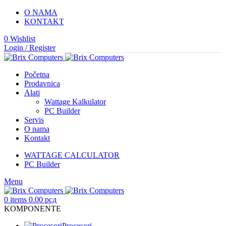
O NAMA
KONTAKT
0
Wishlist
Login / Register
Početna
Prodavnica
Alati
Wattage Kalkulator
PC Builder
Servis
O nama
Kontakt
WATTAGE CALCULATOR
PC Builder
Menu
0
items
0.00
рсд
KOMPONENTE
Procesori