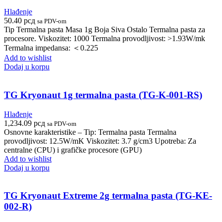
Hlađenje
50.40
рсд
sa PDV-om
Tip Termalna pasta Masa 1g Boja Siva Ostalo Termalna pasta za
procesore. Viskozitet: 1000 Termalna provodljivost: >1.93W/mk
Termalna impedansa: ＜0.225
Add to wishlist
Dodaj u korpu
TG Kryonaut 1g termalna pasta (TG-K-001-RS)
Hlađenje
1,234.09
рсд
sa PDV-om
Osnovne karakteristike – Tip: Termalna pasta Termalna
provodljivost: 12.5W/mK Viskozitet: 3.7 g/cm3 Upotreba: Za
centralne (CPU) i grafičke procesore (GPU)
Add to wishlist
Dodaj u korpu
TG Kryonaut Extreme 2g termalna pasta (TG-KE-
002-R)