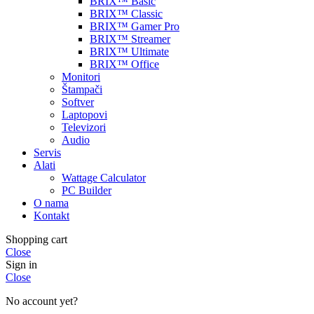
BRIX™ Basic
BRIX™ Classic
BRIX™ Gamer Pro
BRIX™ Streamer
BRIX™ Ultimate
BRIX™ Office
Monitori
Štampači
Softver
Laptopovi
Televizori
Audio
Servis
Alati
Wattage Calculator
PC Builder
O nama
Kontakt
Shopping cart
Close
Sign in
Close
No account yet?