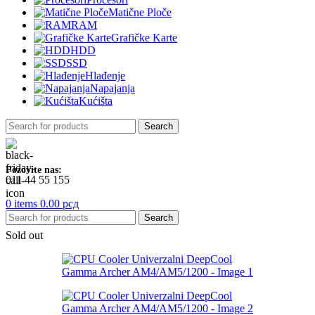
Matične Ploče
RAM
Grafičke Karte
HDD
SSD
Hlađenje
Napajanja
Kućišta
Search
Pozovite nas:
011 44 55 155
0
items
0.00
рсд
Search
Sold out