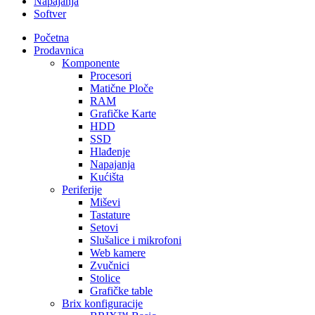
Napajanja
Softver
Početna
Prodavnica
Komponente
Procesori
Matične Ploče
RAM
Grafičke Karte
HDD
SSD
Hlađenje
Napajanja
Kućišta
Periferije
Miševi
Tastature
Setovi
Slušalice i mikrofoni
Web kamere
Zvučnici
Stolice
Grafičke table
Brix konfiguracije