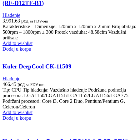
(RF-D12TF-B1)
Hlađenje
3,991.63
рсд
sa PDV-om
Karakteristike – Dimenzije: 120mm x 120mm x 25mm Broj obrtaja:
500rpm – 1800rpm ± 300 Protok vazduha: 48.58cfm Vazdušni
pritisak:
Add to wishlist
Dodaj u korpu
Kuler DeepCool CK-11509
Hlađenje
466.45
рсд
sa PDV-om
Tip: CPU Tip hladenja: Vazdušno hladenje Podržana podnožja
procesora: LGA1150/LGA1151/LGA1155/LGA1156/LGA775
Podržani procesori: Core i3, Core 2 Duo, Pentium/Pentium G,
Celeron/Celeron
Add to wishlist
Dodaj u korpu