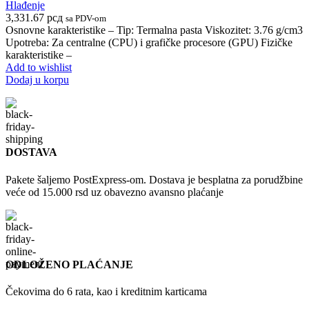
Hlađenje
3,331.67
рсд
sa PDV-om
Osnovne karakteristike – Tip: Termalna pasta Viskozitet: 3.76 g/cm3
Upotreba: Za centralne (CPU) i grafičke procesore (GPU) Fizičke
karakteristike –
Add to wishlist
Dodaj u korpu
DOSTAVA
Pakete šaljemo PostExpress-om. Dostava je besplatna za porudžbine
veće od 15.000 rsd uz obavezno avansno plaćanje
ODLOŽENO PLAĆANJE
Čekovima do 6 rata, kao i kreditnim karticama