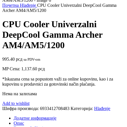
Почетна
Hlađenje
CPU Cooler Univerzalni DeepCool Gamma
Archer AM4/AM5/1200
CPU Cooler Univerzalni
DeepCool Gamma Archer
AM4/AM5/1200
995.40
рсд
sa PDV-om
MP Cena:
1,137.60
рсд
*Iskazana cena sa popustom važi za online kupovinu, kao i za
kupovinu u prodavnici za gotovinski način plaćanja.
Нема на залихама
Add to wishlist
Шифра производа:
6933412708483
Категорија:
Hlađenje
Додатне информације
Опис