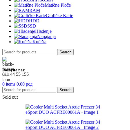
Matične Ploče
RAM
Grafičke Karte
HDD
SSD
Hlađenje
Napajanja
Kućišta
Search
Pozovite nas:
011 44 55 155
0
items
0.00
рсд
Search
Sold out