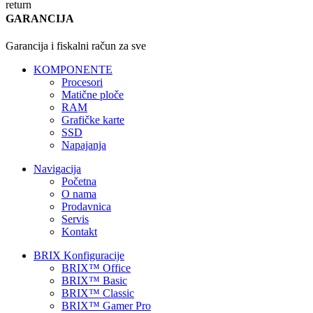
GARANCIJA
Garancija i fiskalni račun za sve
KOMPONENTE
Procesori
Matične ploče
RAM
Grafičke karte
SSD
Napajanja
Navigacija
Početna
O nama
Prodavnica
Servis
Kontakt
BRIX Konfiguracije
BRIX™ Office
BRIX™ Basic
BRIX™ Classic
BRIX™ Gamer Pro