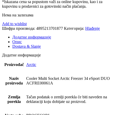
*Iskazana cena sa popustom važi za online kupovinu, kao i za
kupovinu u prodavnici za gotovinski način plaćanja.
Нема на залихама
Add to wishlist
Шифра производа:
4895213701877
Категорија:
Hlađenje
Додатне информације
Опис
Dostava & Slanje
Додатне информације
Proizvođač
Arctic
Naziv
Cooler Multi Socket Arctic Freezer 34 eSport DUO
proizvoda
ACFRE00061A
Zemlja
Tačan podatak o zemlji porekla će biti naveden na
porekla
deklaraciji koju dobijate uz proizvod.