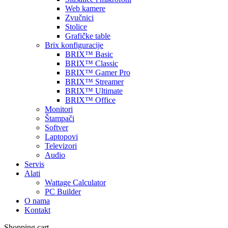
Web kamere
Zvučnici
Stolice
Grafičke table
Brix konfiguracije
BRIX™ Basic
BRIX™ Classic
BRIX™ Gamer Pro
BRIX™ Streamer
BRIX™ Ultimate
BRIX™ Office
Monitori
Štampači
Softver
Laptopovi
Televizori
Audio
Servis
Alati
Wattage Calculator
PC Builder
O nama
Kontakt
Shopping cart