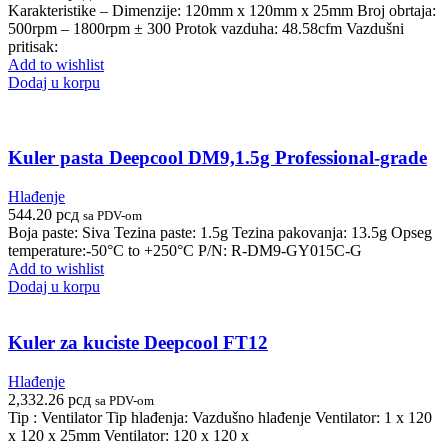
Karakteristike – Dimenzije: 120mm x 120mm x 25mm Broj obrtaja:
500rpm – 1800rpm ± 300 Protok vazduha: 48.58cfm Vazdušni
pritisak:
Add to wishlist
Dodaj u korpu
Kuler pasta Deepcool DM9,1.5g Professional-grade
Hlađenje
544.20
рсд
sa PDV-om
Boja paste: Siva Tezina paste: 1.5g Tezina pakovanja: 13.5g Opseg
temperature:-50°C to +250°C P/N: R-DM9-GY015C-G
Add to wishlist
Dodaj u korpu
Kuler za kuciste Deepcool FT12
Hlađenje
2,332.26
рсд
sa PDV-om
Tip : Ventilator Tip hlađenja: Vazdušno hlađenje Ventilator: 1 x 120
x 120 x 25mm Ventilator: 120 x 120 x