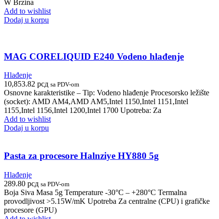
W Brzina
Add to wishlist
Dodaj u korpu
MAG CORELIQUID E240 Vodeno hlađenje
Hlađenje
10,853.82
рсд
sa PDV-om
Osnovne karakteristike – Tip: Vodeno hlađenje Procesorsko ležište
(socket): AMD AM4,AMD AM5,Intel 1150,Intel 1151,Intel
1155,Intel 1156,Intel 1200,Intel 1700 Upotreba: Za
Add to wishlist
Dodaj u korpu
Pasta za procesore Halnziye HY880 5g
Hlađenje
289.80
рсд
sa PDV-om
Boja Siva Masa 5g Temperature -30°C – +280°C Termalna
provodljivost >5.15W/mK Upotreba Za centralne (CPU) i grafičke
procesore (GPU)
Add to wishlist