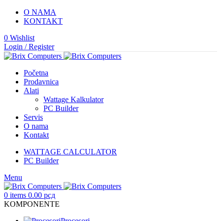
O NAMA
KONTAKT
0
Wishlist
Login / Register
Početna
Prodavnica
Alati
Wattage Kalkulator
PC Builder
Servis
O nama
Kontakt
WATTAGE CALCULATOR
PC Builder
Menu
0
items
0.00
рсд
KOMPONENTE
Procesori