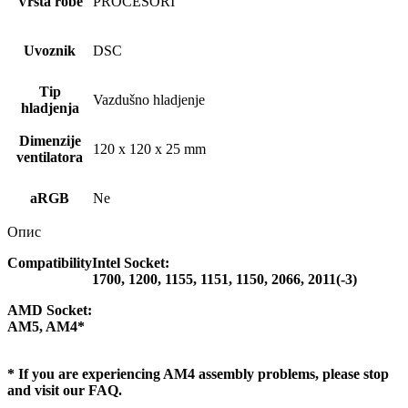
Vrsta robe
PROCESORI
Uvoznik
DSC
Tip
Vazdušno hladjenje
hladjenja
Dimenzije
120 x 120 x 25 mm
ventilatora
aRGB
Ne
Опис
Compatibility
Intel Socket:
1700, 1200, 1155, 1151, 1150, 2066, 2011(-3)
AMD Socket:
AM5, AM4*
* If you are experiencing AM4 assembly problems, please stop
and visit our FAQ.