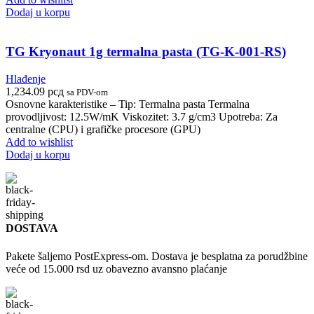
Dodaj u korpu
TG Kryonaut 1g termalna pasta (TG-K-001-RS)
Hlađenje
1,234.09
рсд
sa PDV-om
Osnovne karakteristike – Tip: Termalna pasta Termalna
provodljivost: 12.5W/mK Viskozitet: 3.7 g/cm3 Upotreba: Za
centralne (CPU) i grafičke procesore (GPU)
Add to wishlist
Dodaj u korpu
DOSTAVA
Pakete šaljemo PostExpress-om. Dostava je besplatna za porudžbine
veće od 15.000 rsd uz obavezno avansno plaćanje