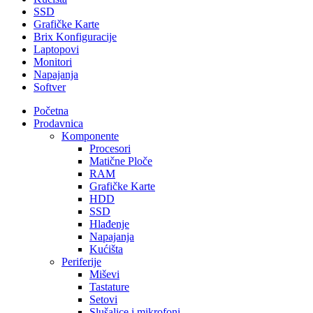
SSD
Grafičke Karte
Brix Konfiguracije
Laptopovi
Monitori
Napajanja
Softver
Početna
Prodavnica
Komponente
Procesori
Matične Ploče
RAM
Grafičke Karte
HDD
SSD
Hlađenje
Napajanja
Kućišta
Periferije
Miševi
Tastature
Setovi
Slušalice i mikrofoni