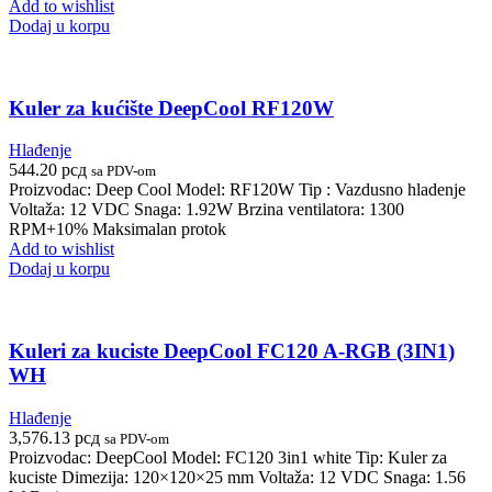
Add to wishlist
Dodaj u korpu
Kuler za kućište DeepCool RF120W
Hlađenje
544.20
рсд
sa PDV-om
Proizvodac: Deep Cool Model: RF120W Tip : Vazdusno hladenje
Voltaža: 12 VDC Snaga: 1.92W Brzina ventilatora: 1300
RPM+10% Maksimalan protok
Add to wishlist
Dodaj u korpu
Kuleri za kuciste DeepCool FC120 A-RGB (3IN1)
WH
Hlađenje
3,576.13
рсд
sa PDV-om
Proizvodac: DeepCool Model: FC120 3in1 white Tip: Kuler za
kuciste Dimezija: 120×120×25 mm Voltaža: 12 VDC Snaga: 1.56