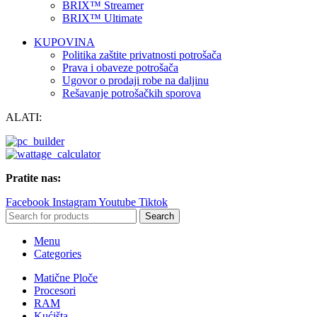
BRIX™ Streamer
BRIX™ Ultimate
KUPOVINA
Politika zaštite privatnosti potrošača
Prava i obaveze potrošača
Ugovor o prodaji robe na daljinu
Rešavanje potrošačkih sporova
ALATI:
Pratite nas:
Facebook
Instagram
Youtube
Tiktok
Search
Menu
Categories
Matične Ploče
Procesori
RAM
Kućišta