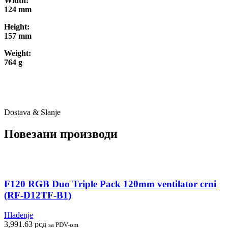
Width:
124 mm
Height:
157 mm
Weight:
764 g
Dostava & Slanje
Повезани производи
F120 RGB Duo Triple Pack 120mm ventilator crni
(RF-D12TF-B1)
Hlađenje
3,991.63
рсд
sa PDV-om