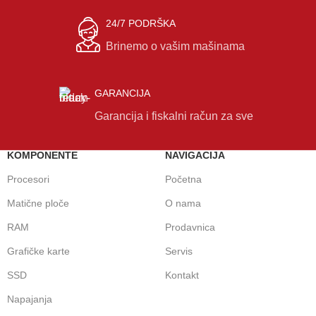
24/7 PODRŠKA
Brinemo o vašim mašinama
GARANCIJA
Garancija i fiskalni račun za sve
KOMPONENTE
NAVIGACIJA
Procesori
Početna
Matične ploče
O nama
RAM
Prodavnica
Grafičke karte
Servis
SSD
Kontakt
Napajanja