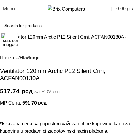
0
Menu
0.00
рс
Click to enlarge
SOLD OUT
Почетна
Hlađenje
Ventilator 120mm Arctic P12 Silent Crni,
ACFAN00130A
517.74
рсд
sa PDV-om
MP Cena:
591.70
рсд
*Iskazana cena sa popustom važi za online kupovinu, kao i za
kupovinu u prodavnici za gotovinski način plaćanja.