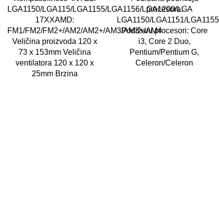
LGA1150/LGA115/LGA1155/LGA1156/LGA1200/LGA
procesora:
17XXAMD:
LGA1150/LGA1151/LGA1155
FM1/FM2/FM2+/AM2/AM2+/AM3/AM3+/AM4
Podržani procesori: Core
Veličina proizvoda 120 x
i3, Core 2 Duo,
73 x 153mm Veličina
Pentium/Pentium G,
ventilatora 120 x 120 x
Celeron/Celeron
25mm Brzina