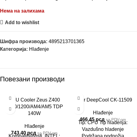
Нема на залихама
Add to wishlist
Шифра производа:
4895213701365
Категорија:
Hlađenje
Повезани производи
CPU Cooler Zeus Z400
Kuler DeepCool CK-11509
1700/1200/AM4/AM5 TDP
Hlađenje
140W
466.45
рсд
sa PDV-om
Tip: CPU Tip hladenja:
Hlađenje
Vazdušno hladenje
743.40
рсд
sa PDV-om
Kompatibilnosti INTEL:
Podržana podnožja