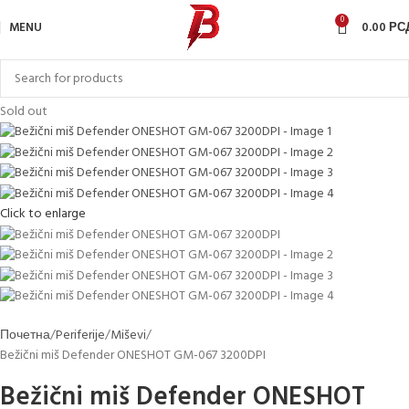
0
MENU
0.00
РС
Sold out
Click to enlarge
Почетна
Periferije
Miševi
Bežični miš Defender ONESHOT GM-067 3200DPI
Bežični miš Defender ONESHOT