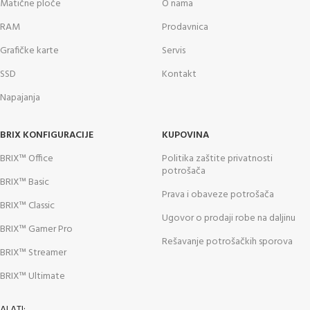
Matične ploče
O nama
RAM
Prodavnica
Grafičke karte
Servis
SSD
Kontakt
Napajanja
BRIX KONFIGURACIJE
KUPOVINA
BRIX™ Office
Politika zaštite privatnosti
potrošača
BRIX™ Basic
Prava i obaveze potrošača
BRIX™ Classic
Ugovor o prodaji robe na daljinu
BRIX™ Gamer Pro
Rešavanje potrošačkih sporova
BRIX™ Streamer
BRIX™ Ultimate
ALATI: