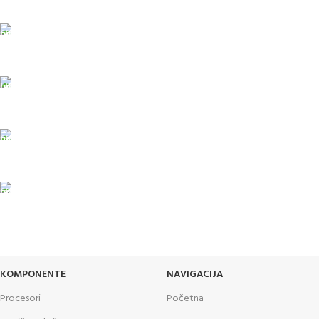
porudžbine veće od 15.000 rsd uz obavezno avansno plaćanje
ODLOŽENO PLAĆANJE
Čekovima do 6 rata, kao i kreditnim karticama
PLAĆANJE KARTICAMA
U maloprodajnom objektu
24/7 PODRŠKA
Brinemo o vašim mašinama
GARANCIJA
Garancija i fiskalni račun za sve
KOMPONENTE
NAVIGACIJA
Procesori
Početna