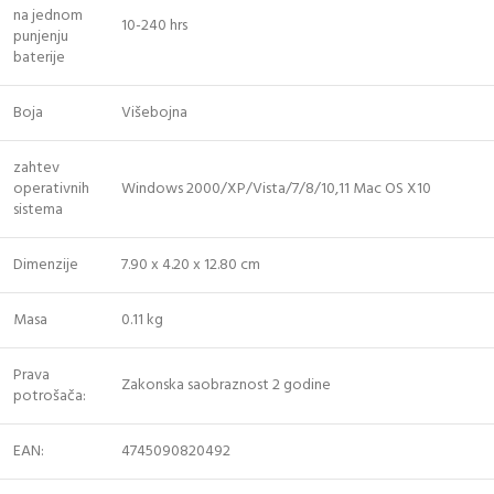
na jednom
10-240 hrs
punjenju
baterije
Boja
Višebojna
zahtev
operativnih
Windows 2000/XP/Vista/7/8/10,11 Mac OS X10
sistema
Dimenzije
7.90 x 4.20 x 12.80 cm
Masa
0.11 kg
Prava
Zakonska saobraznost 2 godine
potrošača:
EAN:
4745090820492