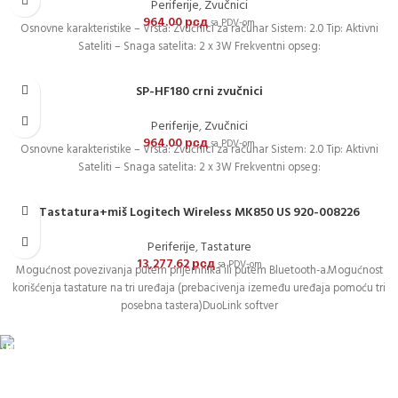
Periferije
,
Zvučnici
964.00
рсд
sa PDV-om
Osnovne karakteristike – Vrsta: Zvučnici za računar Sistem: 2.0 Tip: Aktivni
Sateliti – Snaga satelita: 2 x 3W Frekventni opseg:
SP-HF180 crni zvučnici
Periferije
,
Zvučnici
964.00
рсд
sa PDV-om
Osnovne karakteristike – Vrsta: Zvučnici za računar Sistem: 2.0 Tip: Aktivni
Sateliti – Snaga satelita: 2 x 3W Frekventni opseg:
Tastatura+miš Logitech Wireless MK850 US 920-008226
Periferije
,
Tastature
13,277.62
рсд
sa PDV-om
Mogućnost povezivanja putem prijemnika ili putem Bluetooth-a.Mogućnost
korišćenja tastature na tri uređaja (prebacivenja izemeđu uređaja pomoću tri
posebna tastera)DuoLink softver
DOSTAVA
Pakete šaljemo PostExpress-om. Dostava je besplatna za