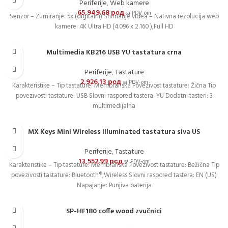
Periferije
,
Web kamere
65,949.68
рсд
sa PDV-om
Senzor – Zumiranje: 5x (digitalni) Snimanje videa – Nativna rezolucija web
kamere: 4K Ultra HD (4.096 x 2.160 ),Full HD
Multimedia KB216 USB YU tastatura crna
Periferije
,
Tastature
2,926.13
рсд
sa PDV-om
Karakteristike – Tip tastature: Membranska Povezivost tastature: Žična Tip
povezivosti tastature: USB Slovni raspored tastera: YU Dodatni tasteri: 3
multimedijalna
MX Keys Mini Wireless Illuminated tastatura siva US
Periferije
,
Tastature
13,552.99
рсд
sa PDV-om
Karakteristike – Tip tastature: Membranska Povezivost tastature: Bežična Tip
povezivosti tastature: Bluetooth®,Wireless Slovni raspored tastera: EN (US)
Napajanje: Punjiva baterija
SP-HF180 coffe wood zvučnici