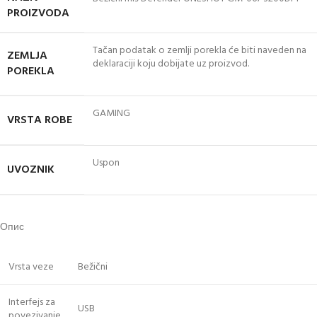
PROIZVODA
Tačan podatak o zemlji porekla će biti naveden na
ZEMLJA
deklaraciji koju dobijate uz proizvod.
POREKLA
GAMING
VRSTA ROBE
Uspon
UVOZNIK
Опис
Vrsta veze
Bežični
Interfejs za
USB
povezivanje