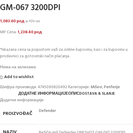
GM-067 3200DPI
1,083.60
рсд
sa PDV-om
MP Cena:
1,238.40
рсд
*Iskazana cena sa popustom važi za online kupovinu, kao i za kupovinu u
prodavnici za gotovinski način plaćanja.
Нема на залихама
Add to wishlist
Шифра производа:
4745090820492
Категорије:
Miševi
,
Periferije
ДОДАТНЕ ИНФОРМАЦИЈЕ
ОПИС
DOSTAVA & SLANJE
Додатне информације
Defender
PROIZVOĐAČ
NAZIV
Bežični miš Defender ONESHOT GM-067 3200DPI