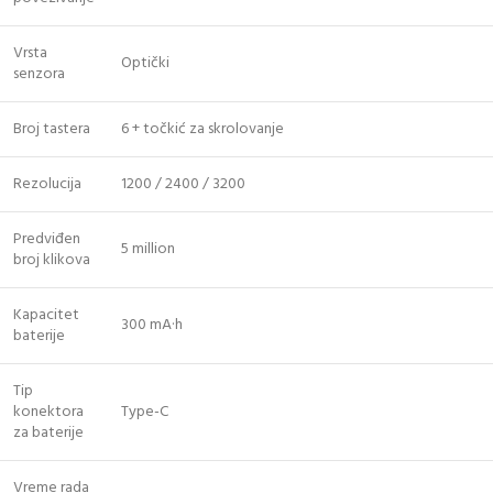
Vrsta
Optički
senzora
Broj tastera
6 + točkić za skrolovanje
Rezolucija
1200 / 2400 / 3200
Predviđen
5 million
broj klikova
Kapacitet
300 mA·h
baterije
Tip
konektora
Type-C
za baterije
Vreme rada