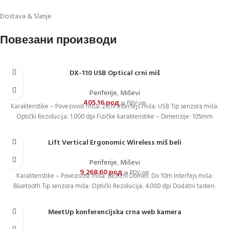
Dostava & Slanje
Повезани производи
DX-110 USB Optical crni miš
Periferije
,
Miševi
405.16
рсд
sa PDV-om
Karakteristike – Povezivost miša: Žični Interfejs miša: USB Tip senzora miša:
Optički Rezolucija: 1.000 dpi Fizičke karakteristike – Dimenzije: 105mm
Lift Vertical Ergonomic Wireless miš beli
Periferije
,
Miševi
9,268.60
рсд
sa PDV-om
Karakteristike – Povezivost miša: Bežični Domet: Do 10m Interfejs miša:
Bluetooth Tip senzora miša: Optički Rezolucija: 4.000 dpi Dodatni tasteri:
MeetUp konferencijska crna web kamera