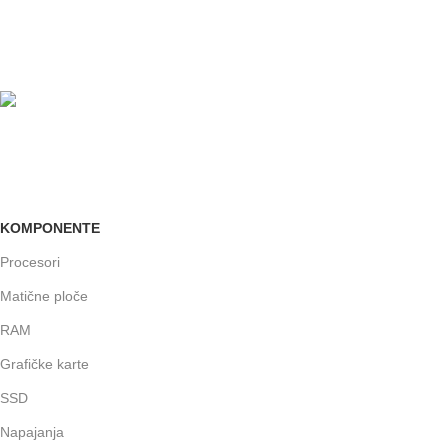
24/7 PODRŠKA
Brinemo o vašim mašinama
GARANCIJA
Garancija i fiskalni račun za sve
KOMPONENTE
Procesori
Matične ploče
RAM
Grafičke karte
SSD
Napajanja