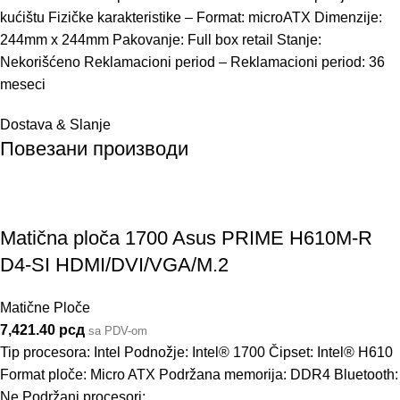
kućištu Fizičke karakteristike – Format: microATX Dimenzije:
244mm x 244mm Pakovanje: Full box retail Stanje:
Nekorišćeno Reklamacioni period – Reklamacioni period: 36
meseci
Dostava & Slanje
Повезани производи
Matična ploča 1700 Asus PRIME H610M-R
D4-SI HDMI/DVI/VGA/M.2
Matične Ploče
7,421.40
рсд
sa PDV-om
Tip procesora: Intel Podnožje: Intel® 1700 Čipset: Intel® H610
Format ploče: Micro ATX Podržana memorija: DDR4 Bluetooth:
Ne Podržani procesori: