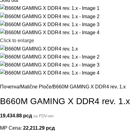
Sold out
Click to enlarge
Почетна
Matične Ploče
B660M GAMING X DDR4 rev. 1.x
B660M GAMING X DDR4 rev. 1.x
19,434.88
рсд
sa PDV-om
MP Cena:
22,211.29
рсд