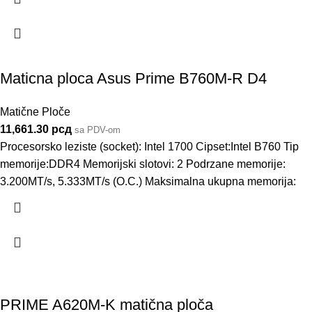
Maticna ploca Asus Prime B760M-R D4
Matične Ploče
11,661.30
рсд
sa PDV-om
Procesorsko leziste (socket): Intel 1700 Cipset:Intel B760 Tip
memorije:DDR4 Memorijski slotovi: 2 Podrzane memorije:
3.200MT/s, 5.333MT/s (O.C.) Maksimalna ukupna memorija:
PRIME A620M-K matična ploča