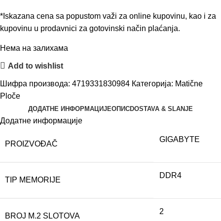
*Iskazana cena sa popustom važi za online kupovinu, kao i za
kupovinu u prodavnici za gotovinski način plaćanja.
Нема на залихама
Add to wishlist
Шифра производа:
4719331830984
Категорија:
Matične
Ploče
ДОДАТНЕ ИНФОРМАЦИЈЕ
ОПИС
DOSTAVA & SLANJE
Додатне информације
GIGABYTE
PROIZVOĐAČ
DDR4
TIP MEMORIJE
2
BROJ M.2 SLOTOVA