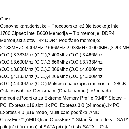
Опис
Osnovne karakteristike – Procesorsko ležište (socket): Intel
1700 Čipset: Intel B660 Memorija – Tip memorije: DDR4
Memorijski slotovi: 4x DDR4 Podržane memorije:
2.133MHz,2.400MHz,2.666MHz,2.933MHz,3.000MHz,3.200MH
(O.C.),3.333Mhz (O.C.),3.400Mhz (O.C.),3.466Mhz
(O.C.),3.600Mhz (O.C.),3.666Mhz (O.C.),3.733Mhz
(O.C.),3.800Mhz (O.C.),3.866Mhz (O.C.),4.000Mhz
(O.C.),4.133Mhz (O.C.),4.266Mhz (O.C.),4.300Mhz
(O.C.),4.400Mhz (O.C.) Maksimalna ukupna memorija: 128GB
Ostale osobine: Dvokanalni (Dual-channel) režim rada
memorije,Podrška za Extreme Memory Profile (XMP) Slotovi –
PCI Express x16 slot: 1x PCI Express 3.0 (x4 mode),1x PCI
Express 4.0 (x16 mode) Multi-card podrška: AMD
CrossFire™,AMD Quad CrossFire™ Skladišni interfejs – SATA
priključci (ukupno): 4 SATA priključci: 4x SATA III Ostali