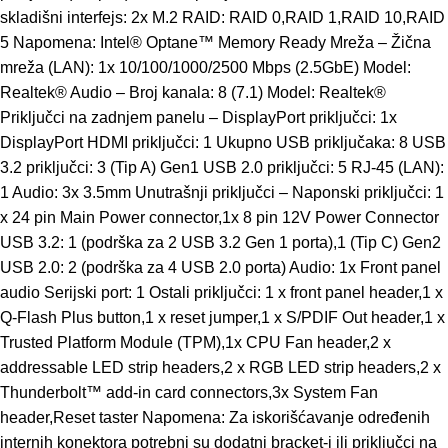
skladišni interfejs: 2x M.2 RAID: RAID 0,RAID 1,RAID 10,RAID
5 Napomena: Intel® Optane™ Memory Ready Mreža – Žična
mreža (LAN): 1x 10/100/1000/2500 Mbps (2.5GbE) Model:
Realtek® Audio – Broj kanala: 8 (7.1) Model: Realtek®
Priključci na zadnjem panelu – DisplayPort priključci: 1x
DisplayPort HDMI priključci: 1 Ukupno USB priključaka: 8 USB
3.2 priključci: 3 (Tip A) Gen1 USB 2.0 priključci: 5 RJ-45 (LAN):
1 Audio: 3x 3.5mm Unutrašnji priključci – Naponski priključci: 1
x 24 pin Main Power connector,1x 8 pin 12V Power Connector
USB 3.2: 1 (podrška za 2 USB 3.2 Gen 1 porta),1 (Tip C) Gen2
USB 2.0: 2 (podrška za 4 USB 2.0 porta) Audio: 1x Front panel
audio Serijski port: 1 Ostali priključci: 1 x front panel header,1 x
Q-Flash Plus button,1 x reset jumper,1 x S/PDIF Out header,1 x
Trusted Platform Module (TPM),1x CPU Fan header,2 x
addressable LED strip headers,2 x RGB LED strip headers,2 x
Thunderbolt™ add-in card connectors,3x System Fan
header,Reset taster Napomena: Za iskorišćavanje određenih
internih konektora potrebni su dodatni bracket-i ili priključci na