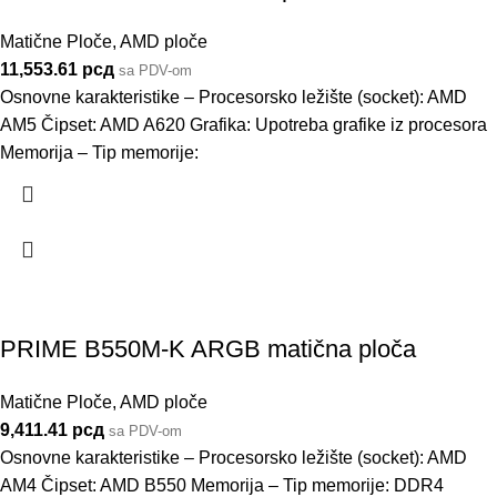
Matične Ploče
,
AMD ploče
11,553.61
рсд
sa PDV-om
Osnovne karakteristike – Procesorsko ležište (socket): AMD
AM5 Čipset: AMD A620 Grafika: Upotreba grafike iz procesora
Memorija – Tip memorije:
PRIME B550M-K ARGB matična ploča
Matične Ploče
,
AMD ploče
9,411.41
рсд
sa PDV-om
Osnovne karakteristike – Procesorsko ležište (socket): AMD
AM4 Čipset: AMD B550 Memorija – Tip memorije: DDR4