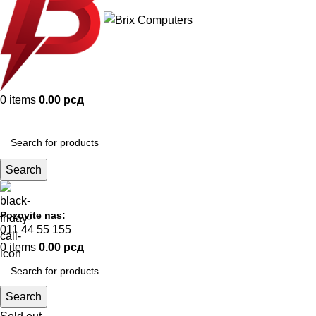
0
items
0.00
рсд
KOMPONENTE
Search
Pozovite nas:
011 44 55 155
0
items
0.00
рсд
Search