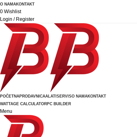
O NAMA
KONTAKT
0
Wishlist
Login / Register
POČETNA
PRODAVNICA
ALATI
SERVIS
O NAMA
KONTAKT
WATTAGE CALCULATOR
PC BUILDER
Menu