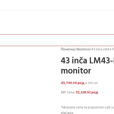
Почетна
Monitori
43 inča LM43-
43 inča LM43-
monitor
45,700.30
рсд
sa PDV-om
MP Cena:
52,228.92
рсд
*Iskazana cena sa popustom važi za
plaćanja.