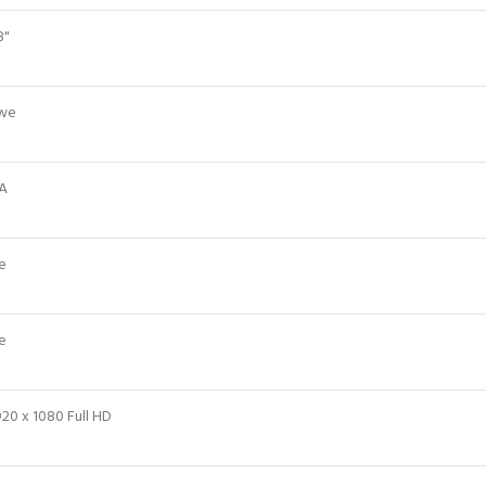
3"
we
A
e
e
920 x 1080 Full HD