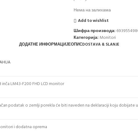
Нема на залихама
Add to wishlist
Шифра производа:
693955498
Категорија:
Monitori
ДОДАТНЕ ИНФОРМАЦИЈЕ
ОПИС
DOSTAVA & SLANJE
AHUA
3 inča LM43-F200 FHD LCD monitor
ačan podatak o zemlji porekla će biti naveden na deklaraciji koju dobijate 
onitori i dodatna oprema