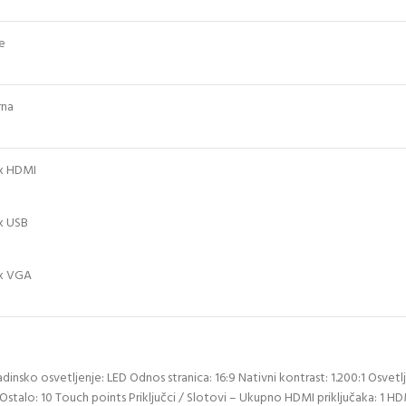
e
rna
 x HDMI
 x USB
 x VGA
zadinsko osvetljenje: LED Odnos stranica: 16:9 Nativni kontrast: 1.200:1 Osve
ja Ostalo: 10 Touch points Priključci / Slotovi – Ukupno HDMI priključaka: 1 