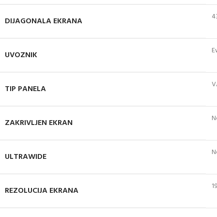
4
DIJAGONALA EKRANA
E
UVOZNIK
V
TIP PANELA
N
ZAKRIVLJEN EKRAN
N
ULTRAWIDE
1
REZOLUCIJA EKRANA