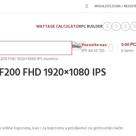
WISHLIST
LOGIN / REGIST
WATTAGE CALCULATOR
PC BUILDER
0.00
Р
Pozovite nas:
011 44 55 155
0
items
F200 FHD 1920×1080 IPS monitor
F200 FHD 1920×1080 IPS
 online kupovinu, kao i za kupovinu u prodavnici za gotovinski način