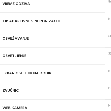
8
VREME ODZIVA
N
TIP ADAPTIVNE SINHRONIZACIJE
6
OSVEŽAVANJE
3
OSVETLJENJE
N
EKRAN OSETLJIV NA DODIR
D
ZVUČNICI
N
WEB KAMERA