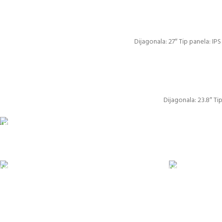
Dijagonala: 27″ Tip panela: I
Dijagonala: 23.8″ Ti
Pakete šaljemo Po
ODLOŽENO PLAĆANJE
PLAĆAN
Čekovima do 6 rata, kao i kreditnim
U malopr
karticama