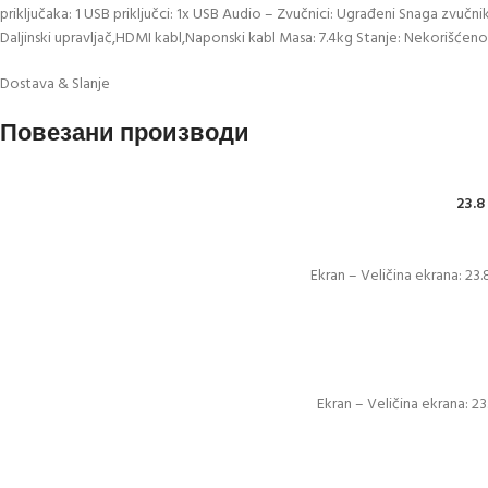
priključaka: 1 USB priključci: 1x USB Audio – Zvučnici: Ugrađeni Snaga zvu
Daljinski upravljač,HDMI kabl,Naponski kabl Masa: 7.4kg Stanje: Nekorišće
Dostava & Slanje
Повезани производи
23.8
Ekran – Veličina ekrana: 23.
Ekran – Veličina ekrana: 23.