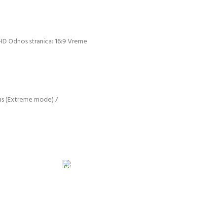
 HD Odnos stranica: 16:9 Vreme
 4ms (Extreme mode) /
 obavezno avansno plaćanje
GARANCIJA
Garancija i fiskalni račun za sve