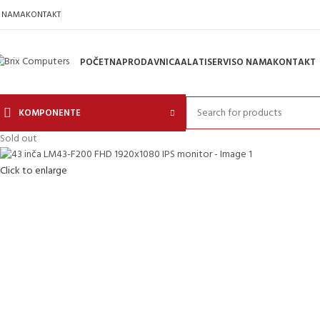
 NAMA
KONTAKT
POČETNA
PRODAVNICA
ALATI
SERVIS
O NAMA
KONTAKT
KOMPONENTE
Sold out
Click to enlarge