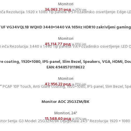
Monitori
36,063.31
рсд
sa PDV-om
inča Rezolucija: 1.920 x 1.080 Tip panela: IPS Pozadinsko osvetljenje: Edge-L
 TUF VG34VQL1B WQHD 3440×1440 VA 165Hz HDR10 zakrivljeni gaming
Monitori
45,114.77
рсд
sa PDV-om
4 inča Rezolucija: 3.440 x 1.440 Tip panela: VA Pozadinsko osvetljenje: LED O
coating, 1920×1080, IPS-panel, Slim Bezel, Speakers, VGA, HDMI, Doub
EAN:4948570118632
Monitori
42,956.22
рсд
sa PDV-om
CAP 10P Touch, Anti Glare coating, 1920×1080, IPS-panel, Slim Bezel, Sp
Monitor AOC 25G3ZM/BK
Monitori
,
24"
15,548.40
рсд
sa PDV-om
tor Serija: G3 Model: 25G3ZM/BK Dijagonala: 24.5″ Rezolucija: 1920 × 1080 