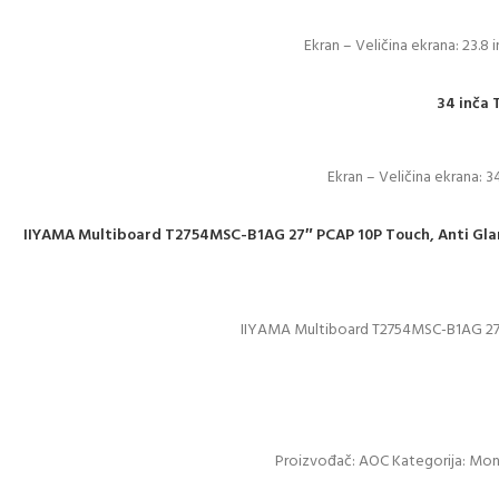
Ekran – Veličina ekrana: 23.8 
34 inča
Ekran – Veličina ekrana: 3
IIYAMA Multiboard T2754MSC-B1AG 27″ PCAP 10P Touch, Anti Glare 
IIYAMA Multiboard T2754MSC-B1AG 27″ P
Proizvođač: AOC Kategorija: Moni