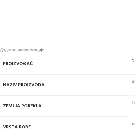
Додатне информације
D
PROIZVOĐAČ
4
NAZIV PROIZVODA
T
ZEMLJA POREKLA
M
VRSTA ROBE