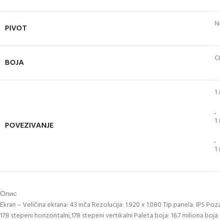
N
PIVOT
C
BOJA
1
,
1
POVEZIVANJE
,
1
Опис
Ekran – Veličina ekrana: 43 inča Rezolucija: 1.920 x 1.080 Tip panela: IPS Po
178 stepeni horizontalni,178 stepeni vertikalni Paleta boja: 16.7 miliona bo