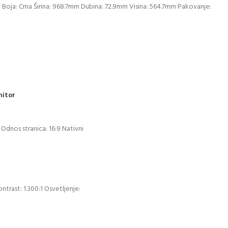
m Boja: Crna Širina: 968.7mm Dubina: 72.9mm Visina: 564.7mm Pakovanje:
nitor
 Odnos stranica: 16:9 Nativni
ontrast: 1.300:1 Osvetljenje: