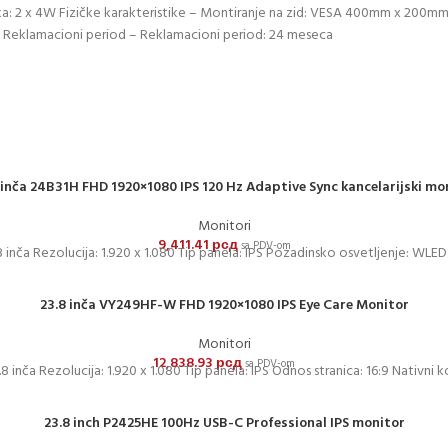
čnika: 2 x 4W Fizičke karakteristike – Montiranje na zid: VESA 400mm x 200m
no Reklamacioni period – Reklamacioni period: 24 meseca
 inča 24B31H FHD 1920×1080 IPS 120 Hz Adaptive Sync kancelarijski mo
Monitori
9,411.41
рсд
sa PDV-om
8 inča Rezolucija: 1.920 x 1.080 Tip panela: IPS Pozadinsko osvetljenje: WLED
23.8 inča VY249HF-W FHD 1920×1080 IPS Eye Care Monitor
Monitori
12,838.93
рсд
sa PDV-om
8 inča Rezolucija: 1.920 x 1.080 Tip panela: IPS Odnos stranica: 16:9 Nativni k
23.8 inch P2425HE 100Hz USB-C Professional IPS monitor