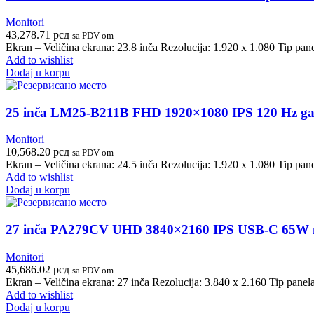
Monitori
43,278.71
рсд
sa PDV-om
Ekran – Veličina ekrana: 23.8 inča Rezolucija: 1.920 x 1.080 Tip pa
Add to wishlist
Dodaj u korpu
25 inča LM25-B211B FHD 1920×1080 IPS 120 Hz ga
Monitori
10,568.20
рсд
sa PDV-om
Ekran – Veličina ekrana: 24.5 inča Rezolucija: 1.920 x 1.080 Tip pa
Add to wishlist
Dodaj u korpu
27 inča PA279CV UHD 3840×2160 IPS USB-C 65W 
Monitori
45,686.02
рсд
sa PDV-om
Ekran – Veličina ekrana: 27 inča Rezolucija: 3.840 x 2.160 Tip pane
Add to wishlist
Dodaj u korpu