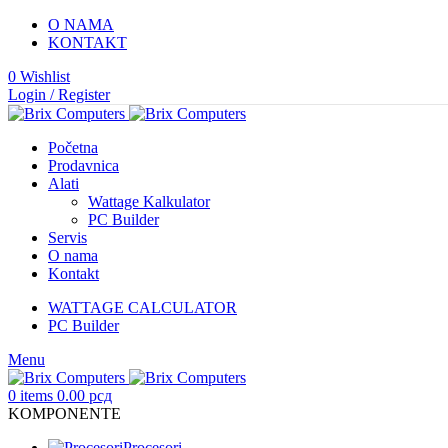
O NAMA
KONTAKT
0
Wishlist
Login / Register
Početna
Prodavnica
Alati
Wattage Kalkulator
PC Builder
Servis
O nama
Kontakt
WATTAGE CALCULATOR
PC Builder
Menu
0
items
0.00
рсд
KOMPONENTE
Procesori