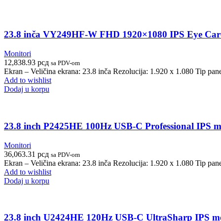
23.8 inča VY249HF-W FHD 1920×1080 IPS Eye Car
Monitori
12,838.93
рсд
sa PDV-om
Ekran – Veličina ekrana: 23.8 inča Rezolucija: 1.920 x 1.080 Tip pane
Add to wishlist
Dodaj u korpu
23.8 inch P2425HE 100Hz USB-C Professional IPS m
Monitori
36,063.31
рсд
sa PDV-om
Ekran – Veličina ekrana: 23.8 inča Rezolucija: 1.920 x 1.080 Tip pa
Add to wishlist
Dodaj u korpu
23.8 inch U2424HE 120Hz USB-C UltraSharp IPS m