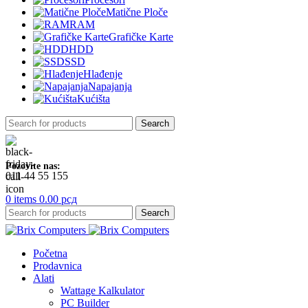
Matične Ploče
RAM
Grafičke Karte
HDD
SSD
Hlađenje
Napajanja
Kućišta
Search
Pozovite nas:
011 44 55 155
0
items
0.00
рсд
Search
Početna
Prodavnica
Alati
Wattage Kalkulator
PC Builder