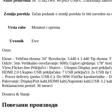
Naziv proizvoda
34" U3421WE WQHD USB-C UltraSharp zakrivlje
Zemlja porekla
Tačan podatak o zemlji porekla će biti naveden na d
Vrsta robe
Monitori i oprema
Uvoznik
Ewe
Опис
Ekran – Veličina ekrana: 34″ Rezolucija: 3.440 x 1.440 Tip ekrana: T
Odziv: 5ms Vertikalno osvežavanje: 60Hz Uglovi gledanja: 178° horizo
VIew,Flicker-free Priključci / Slotovi – Ukupno Display port priklj
HDMI 2.0 Ukupno USB priključaka: 7 USB priključci: 2x USB tip C,
– Power delivery (preko USB-C): Do 90W Fizičke karakteristike – 
Pakovanje: DisplayPort kabl,HDMI kabl,Naponski kabl,USB 3.2 kabl,
Reklamacioni period: 36 meseci
Dostava & Slanje
Повезани производи