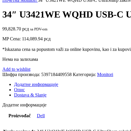
Почетна
Monitori
34″ U3421WE WQHD USB-C UltraSharp zakrivlj
34″ U3421WE WQHD USB-C Ultr
99,828.70
рсд
sa PDV-om
MP Cena:
114,089.94
рсд
*Iskazana cena sa popustom važi za online kupovinu, kao i za kupovin
Нема на залихама
Add to wishlist
Шифра производа:
5397184409558
Категорија:
Monitori
Додатне информације
Опис
Dostava & Slanje
Додатне информације
Proizvođač
Dell