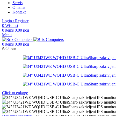
Servis
O nama
Kontakt
Login / Register
0
Wishlist
0
items
0.00
рсд
Menu
0
items
0.00
рсд
Sold out
Click to enlarge