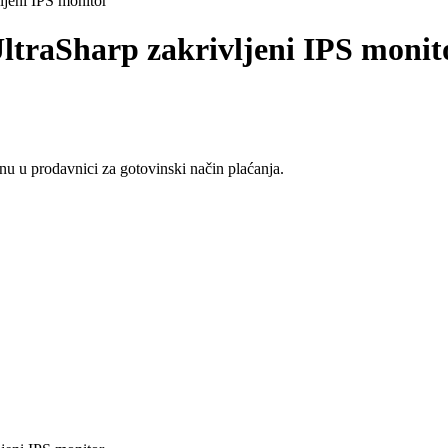
eni IPS monitor
aSharp zakrivljeni IPS monit
u u prodavnici za gotovinski način plaćanja.