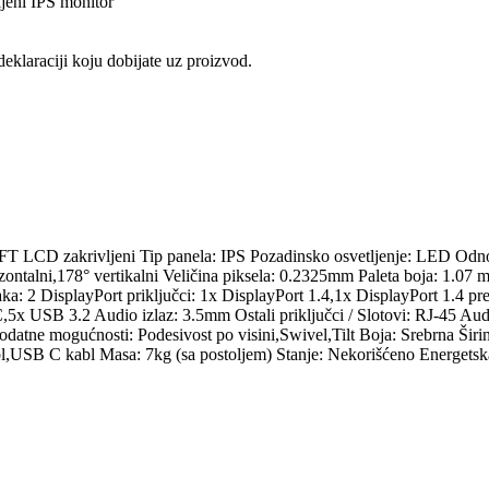
ni IPS monitor
eklaraciji koju dobijate uz proizvod.
FT LCD zakrivljeni Tip panela: IPS Pozadinsko osvetljenje: LED Odnos 
ntalni,178° vertikalni Veličina piksela: 0.2325mm Paleta boja: 1.07 mi
učaka: 2 DisplayPort priključci: 1x DisplayPort 1.4,1x DisplayPort 1
5x USB 3.2 Audio izlaz: 3.5mm Ostali priključci / Slotovi: RJ-45 Au
Dodatne mogućnosti: Podesivost po visini,Swivel,Tilt Boja: Srebrna 
USB C kabl Masa: 7kg (sa postoljem) Stanje: Nekorišćeno Energetska 