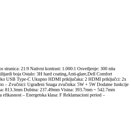
stranica: 21:9 Nativni kontrast: 1.000:1 Osvetljenje: 300 nita
lijardi boja Ostalo: 3H hard coating,Anti-glare,Dell Comfort
.4 preko USB Type-C Ukupno HDMI priključaka: 2 HDMI priključci: 2x
dio – Zvučnici: Ugrađeni Snaga zvučnika: 5W + 5W Dodatne funkcije
Širina: 813.3mm Dubina: 237.49mm Visina: 393.7mm ~ 542.7mm
efikasnost – Energetska klasa: F Reklamacioni period –