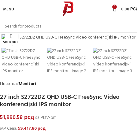
0
MENU
0.00
РС
Click to enlarge
SOLD OUT
Почетна
Monitori
27 inch S2722DZ QHD USB-C FreeSync Video
konferencijski IPS monitor
51,990.58
рсд
sa PDV-om
MP Cena:
59,417.80
рсд