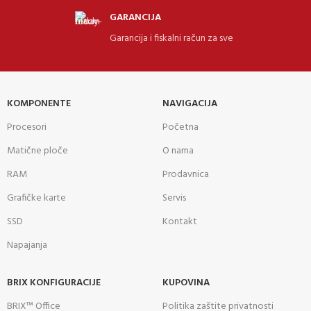
GARANCIJA
Garancija i fiskalni račun za sve
KOMPONENTE
NAVIGACIJA
Procesori
Početna
Matične ploče
O nama
RAM
Prodavnica
Grafičke karte
Servis
SSD
Kontakt
Napajanja
BRIX KONFIGURACIJE
KUPOVINA
BRIX™ Office
Politika zaštite privatnosti