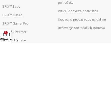
potrošača
BRIX™ Basic
Prava i obaveze potrošača
BRIX™ Classic
Ugovor o prodaji robe na daljinu
BRIX™ Gamer Pro
Rešavanje potrošačkih sporova
BRIX™ Streamer
0
Shop
My account
Cart
BRIX™ Ultimate
ALATI:
Pratite nas: