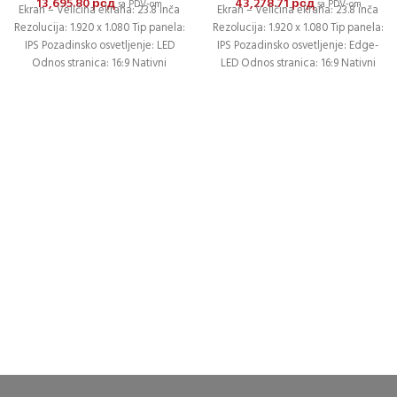
13,695.80
рсд
43,278.71
рсд
sa PDV-om
sa PDV-om
Ekran – Veličina ekrana: 23.8 inča
Ekran – Veličina ekrana: 23.8 inča
Rezolucija: 1.920 x 1.080 Tip panela:
Rezolucija: 1.920 x 1.080 Tip panela:
IPS Pozadinsko osvetljenje: LED
IPS Pozadinsko osvetljenje: Edge-
Odnos stranica: 16:9 Nativni
LED Odnos stranica: 16:9 Nativni