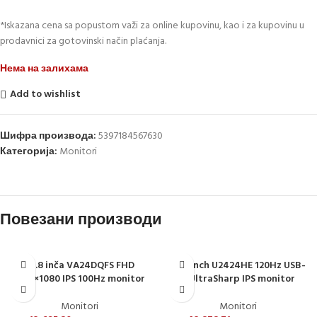
*Iskazana cena sa popustom važi za online kupovinu, kao i za kupovinu u
prodavnici za gotovinski način plaćanja.
Нема на залихама
Add to wishlist
Шифра производа:
5397184567630
Категорија:
Monitori
Повезани производи
23.8 inča VA24DQFS FHD
23.8 inch U2424HE 120Hz USB-
1920×1080 IPS 100Hz monitor
C UltraSharp IPS monitor
Monitori
Monitori