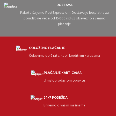
DOSTAVA
Pakete šaljemo PostExpress-om. Dostava je besplatna za
porudžbine veće od 15.000 rsd uz obavezno avansno
plaćanje
ODLOŽENO PLAĆANJE
Čekovima do 6 rata, kao i kreditnim karticama
PLAĆANJE KARTICAMA
U maloprodajnom objektu
24/7 PODRŠKA
Brinemo o vašim mašinama