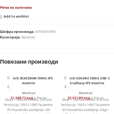
Нема на залихама
Add to wishlist
Шифра производа:
4711121013911
Категорија:
Monitori
Повезани производи
23.8 inch SE2425HM 100Hz IPS
23.8 inch U2424H 120Hz USB-C
monitor
UltraSharp IPS monitor
Monitori
Monitori
13,388.72
рсд
35,031.89
рсд
sa PDV-om
sa PDV-om
Ekran – Veličina ekrana: 23.8 inča
Ekran – Veličina ekrana: 23.8 inča
Rezolucija: 1.920 x 1.080 Tip panela:
Rezolucija: 1.920 x 1.080 Tip panela:
IPS Pozadinsko osvetljenje: LED
IPS Pozadinsko osvetljenje: Edge-