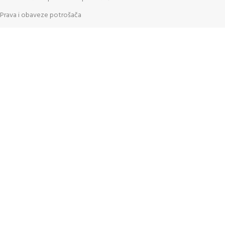
Prava i obaveze potrošača
Ugovor o prodaji robe na daljinu
Rešavanje potrošačkih sporova
ALATI:
Pratite nas:
Shop
0
Cart