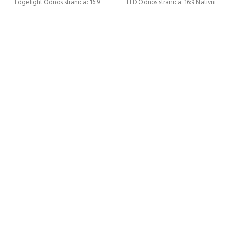
Edgelight Odnos stranica: 16:9
LED Odnos stranica: 16:9 Nativni