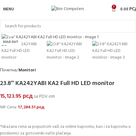
0
MENU
0.00
РС
Click to enlarge
SOLD OUT
Почетна
Monitori
23.8″ KA242YABI KA2 Full HD LED monitor
15,123.95
рсд
sa PDV-om
MP Cena:
17,284.51
рсд
*Iskazana cena sa popustom važi za online kupovinu, kao i za kupovinu u
prodavnici za gotovinski način plaćanja.