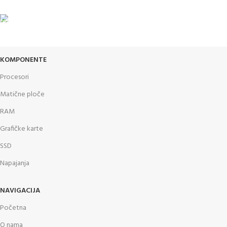
GARANCIJA
Garancija i fiskalni račun za sve
KOMPONENTE
Procesori
Matične ploče
RAM
Grafičke karte
SSD
Napajanja
NAVIGACIJA
Početna
O nama