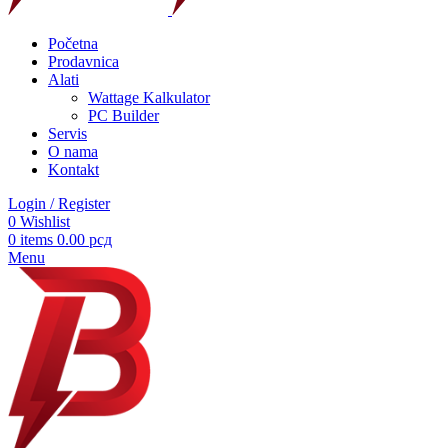
Početna
Prodavnica
Alati
Wattage Kalkulator
PC Builder
Servis
O nama
Kontakt
Login / Register
0
Wishlist
0
items
0.00
рсд
Menu