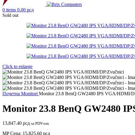
0
items
0.00
рсд
Sold out
Click to enlarge
Почетна
Monitori
Monitor 23.8 BenQ GW2480 IPS VGA/HDMI/DP
Monitor 23.8 BenQ GW2480 I
13,847.40
рсд
sa PDV-om
MP Cena:
15,825.60
рсд