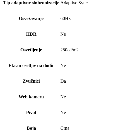
Tip adaptivne sinhronizacije
Adaptive Sync
Osvežavanje
60Hz
HDR
Ne
Osvetljenje
250cd/m2
Ekran osetljiv na dodir
Ne
Zvučnici
Da
Web kamera
Ne
Pivot
Ne
Boja
Crna