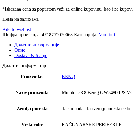
*Iskazana cena sa popustom važi za online kupovinu, kao i za kupovin
Нема на залихама
Add to wishlist
Шифра производа:
4718755070068
Категорија:
Monitori
Додатне информације
Опис
Dostava & Slanje
Додатне информације
Proizvođač
BENQ
Naziv proizvoda
Monitor 23.8 BenQ GW2480 IPS V
Zemlja porekla
Tačan podatak o zemlji porekla će biti
Vrsta robe
RAČUNARSKE PERIFERIJE