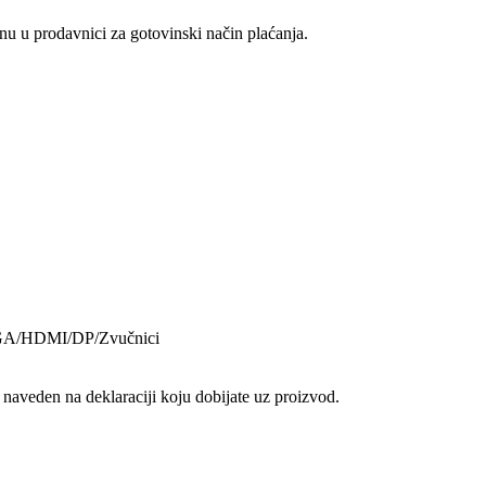
u u prodavnici za gotovinski način plaćanja.
GA/HDMI/DP/Zvučnici
 naveden na deklaraciji koju dobijate uz proizvod.