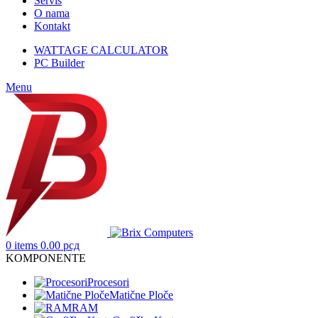
Servis
O nama
Kontakt
WATTAGE CALCULATOR
PC Builder
Menu
0
items
0.00
рсд
KOMPONENTE
Procesori
Matične Ploče
RAM