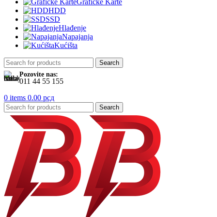
Grafičke Karte
HDD
SSD
Hlađenje
Napajanja
Kućišta
Search
Pozovite nas:
011 44 55 155
0
items
0.00
рсд
Search